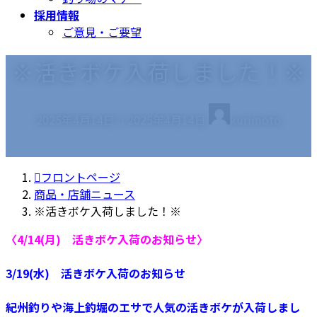
採用情報
ご意見・ご要望
※活きボケ入荷しました！※
最
2025年4月14日
2025年4月14日
kurimoto
終
更
新
フロントページ
日
商品・店舗ニュース
時
※活きボケ入荷しました！※
:
〈4/14(月) 活きボケ入荷のお知らせ〉
3/19(水) 活きボケ入荷のお知らせ
紀州釣りや海上釣堀のエサで人気の活きボケが入荷しまし