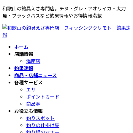
コ
ナ
和歌山の釣具えさ専門店。チヌ・グレ・アオリイカ・太刀
ン
ビ
魚・ブラックバスなど釣果情報やお得情報満載
テ
ゲ
ン
ー
ツ
シ
へ
ョ
ホーム
ス
ン
店舗情報
キ
に
海南店
ッ
移
釣果速報
プ
動
商品・店舗ニュース
各種サービス
エサ
ポイントカード
商品券
お役立ち情報
釣りスポット
釣りの仕掛け集
釣り場のマナー