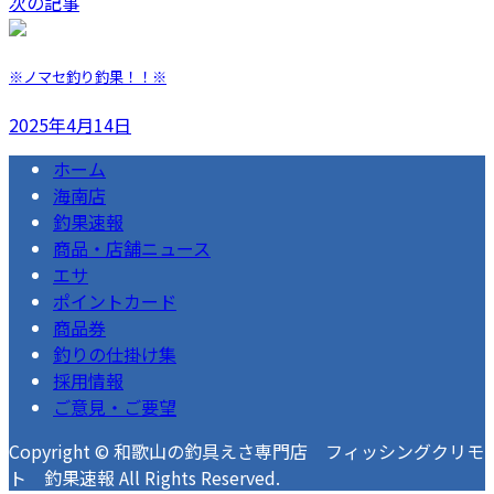
次の記事
※ノマセ釣り釣果！！※
2025年4月14日
ホーム
海南店
釣果速報
商品・店舗ニュース
エサ
ポイントカード
商品券
釣りの仕掛け集
採用情報
ご意見・ご要望
Copyright © 和歌山の釣具えさ専門店 フィッシングクリモ
ト 釣果速報 All Rights Reserved.