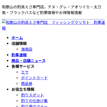
コ
ナ
和歌山の釣具えさ専門店。チヌ・グレ・アオリイカ・太刀
ン
ビ
魚・ブラックバスなど釣果情報やお得情報満載
テ
ゲ
ン
ー
ツ
シ
へ
ョ
ホーム
ス
ン
店舗情報
キ
に
海南店
ッ
移
釣果速報
プ
動
商品・店舗ニュース
各種サービス
エサ
ポイントカード
商品券
お役立ち情報
釣りスポット
釣りの仕掛け集
釣り場のマナー