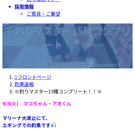
採用情報
ご意見・ご要望
※釣りマスター15種コンプリ
ート！！※
最
2024年9月3日
2024年9月3日
kurimoto
終
更
フロントページ
新
釣果速報
日
※釣りマスター15種コンプリート！！※
時
9/3(火) マコちゃん・アオくん
:
マリーナ大波止にて、
エギングでの釣果です