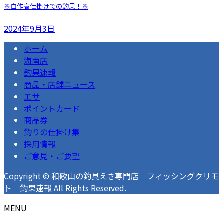
※自作高仕掛けでの釣果！※
2024年9月3日
ホーム
海南店
釣果速報
商品・店舗ニュース
エサ
ポイントカード
商品券
釣りの仕掛け集
採用情報
ご意見・ご要望
Copyright © 和歌山の釣具えさ専門店 フィッシングクリモ
ト 釣果速報 All Rights Reserved.
MENU