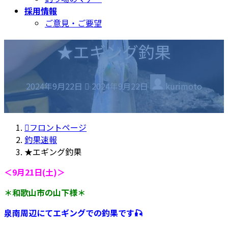
採用情報
ご意見・ご要望
★エギング釣果
最
2024年9月22日
2024年9月22日
kurimoto
終
更
新
フロントページ
日
釣果速報
時
★エギング釣果
:
＜9月21日(土)＞
＊和歌山市の山下様＊
泉南周辺にてエギングでの釣果です🎣