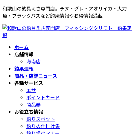
コ
ナ
和歌山の釣具えさ専門店。チヌ・グレ・アオリイカ・太刀
ン
ビ
魚・ブラックバスなど釣果情報やお得情報満載
テ
ゲ
ン
ー
ツ
シ
へ
ョ
ホーム
ス
ン
店舗情報
キ
に
海南店
ッ
移
釣果速報
プ
動
商品・店舗ニュース
各種サービス
エサ
ポイントカード
商品券
お役立ち情報
釣りスポット
釣りの仕掛け集
釣り場のマナー