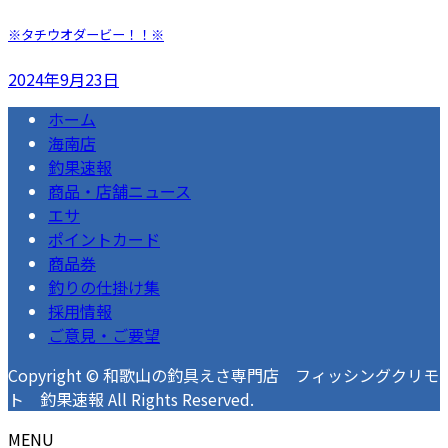
※タチウオダービー！！※
2024年9月23日
ホーム
海南店
釣果速報
商品・店舗ニュース
エサ
ポイントカード
商品券
釣りの仕掛け集
採用情報
ご意見・ご要望
Copyright © 和歌山の釣具えさ専門店 フィッシングクリモ
ト 釣果速報 All Rights Reserved.
MENU