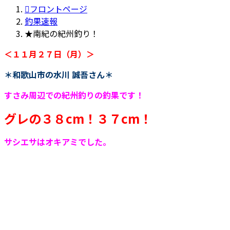
更
フロントページ
新
釣果速報
日
★南紀の紀州釣り！
時
＜１１月２７日（月）＞
:
＊和歌山市の水川 誠吾さん＊
すさみ周辺での紀州釣りの釣果です！
グレの３８cm！３７cm！
サシエサはオキアミでした。