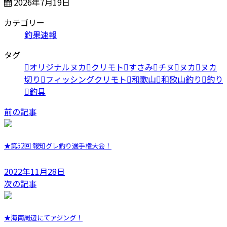
2026年7月19日
カテゴリー
釣果速報
タグ
オリジナルヌカ
クリモト
すさみ
チヌ
ヌカ
ヌカ
切り
フィッシングクリモト
和歌山
和歌山釣り
釣り
釣具
前の記事
★第52回 報知グレ釣り選手権大会！
2022年11月28日
次の記事
★海南周辺にてアジング！