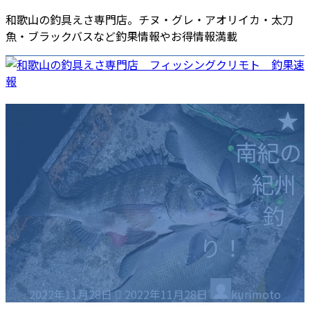
コ
ナ
和歌山の釣具えさ専門店。チヌ・グレ・アオリイカ・太刀
ン
ビ
魚・ブラックバスなど釣果情報やお得情報満載
テ
ゲ
ン
ー
ツ
シ
へ
ョ
ホーム
店舗情報
釣果速報
商品・店舗ニュース
★
ス
ン
海南店
各種サービス
キ
に
エサ
南紀の
ッ
移
ポイントカード
プ
動
商品券
紀州
お役立ち情報
採用情報
釣りスポット
ご意見・ご要望
釣
釣りの仕掛け集
り！
釣り場のマナー
最
2022年11月28日
2022年11月28日
kurimoto
終