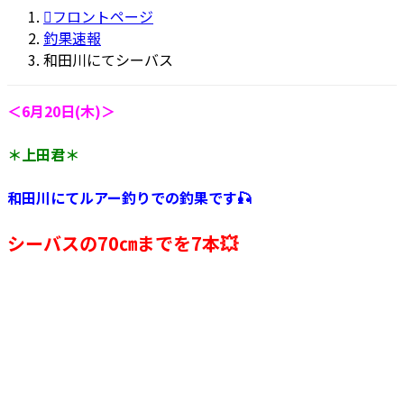
更
フロントページ
新
釣果速報
日
和田川にてシーバス
時
:
＜6月20日(木)＞
＊上田君＊
和田川にてルアー釣りでの釣果です🎣
シーバスの70㎝までを7本💥