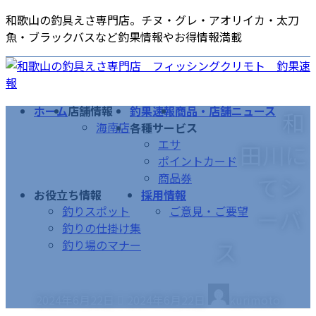
コ
ナ
和歌山の釣具えさ専門店。チヌ・グレ・アオリイカ・太刀
ン
ビ
魚・ブラックバスなど釣果情報やお得情報満載
テ
ゲ
ン
ー
ツ
シ
へ
ョ
ホーム
店舗情報
釣果速報
商品・店舗ニュース
和
ス
ン
海南店
各種サービス
キ
に
エサ
田川に
ッ
移
ポイントカード
プ
動
商品券
てシ
お役立ち情報
採用情報
釣りスポット
ご意見・ご要望
ーバ
釣りの仕掛け集
ス
釣り場のマナー
最
2024年6月22日
2024年6月22日
kurimoto
終