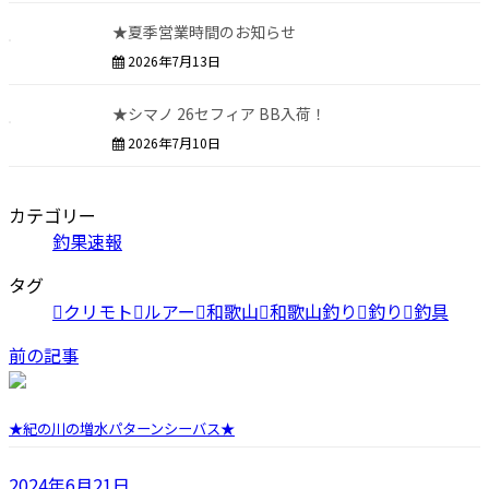
★夏季営業時間のお知らせ
2026年7月13日
★シマノ 26セフィア BB入荷！
2026年7月10日
カテゴリー
釣果速報
タグ
クリモト
ルアー
和歌山
和歌山釣り
釣り
釣具
前の記事
★紀の川の増水パターンシーバス★
2024年6月21日