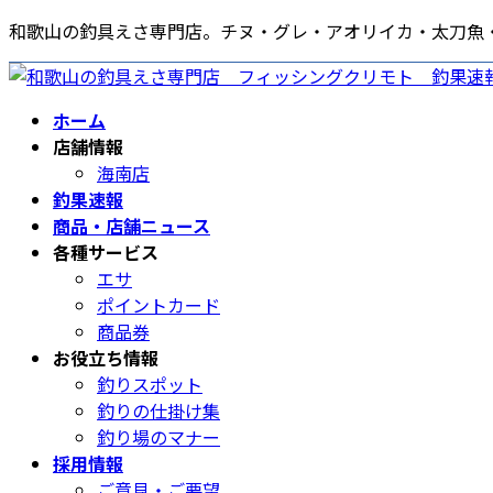
コ
ナ
和歌山の釣具えさ専門店。チヌ・グレ・アオリイカ・太刀魚
ン
ビ
テ
ゲ
ン
ー
ホーム
ツ
シ
店舗情報
へ
ョ
海南店
ス
ン
釣果速報
キ
に
商品・店舗ニュース
ッ
移
各種サービス
プ
動
エサ
ポイントカード
商品券
お役立ち情報
釣りスポット
釣りの仕掛け集
釣り場のマナー
採用情報
ご意見・ご要望