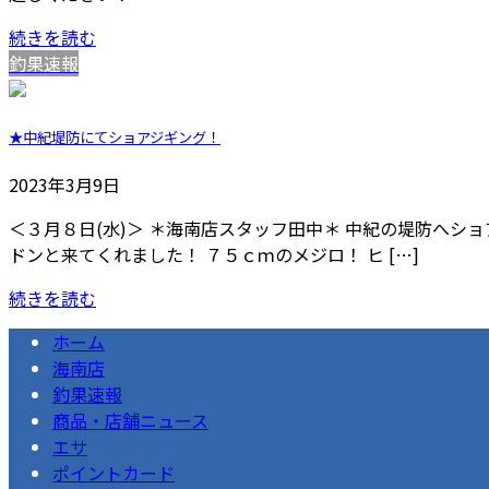
続きを読む
釣果速報
★中紀堤防にてショアジギング！
2023年3月9日
＜３月８日(水)＞ ＊海南店スタッフ田中＊ 中紀の堤防へシ
ドンと来てくれました！ ７５ｃｍのメジロ！ ヒ […]
続きを読む
ホーム
海南店
釣果速報
商品・店舗ニュース
エサ
ポイントカード