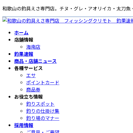
コ
ナ
和歌山の釣具えさ専門店。チヌ・グレ・アオリイカ・太刀魚
ン
ビ
テ
ゲ
ン
ー
ホーム
ツ
シ
店舗情報
へ
ョ
海南店
ス
ン
釣果速報
キ
に
商品・店舗ニュース
ッ
移
各種サービス
プ
動
エサ
ポイントカード
商品券
お役立ち情報
釣りスポット
釣りの仕掛け集
釣り場のマナー
採用情報
ご意見・ご要望