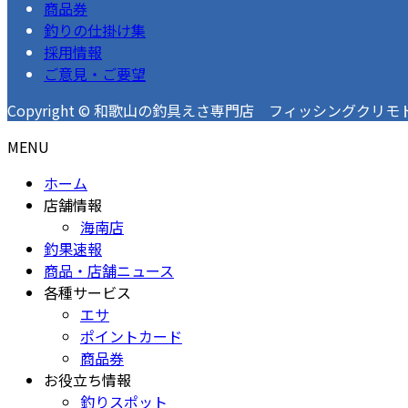
商品券
釣りの仕掛け集
採用情報
ご意見・ご要望
Copyright © 和歌山の釣具えさ専門店 フィッシングクリモト 釣果速
MENU
ホーム
店舗情報
海南店
釣果速報
商品・店舗ニュース
各種サービス
エサ
ポイントカード
商品券
お役立ち情報
釣りスポット