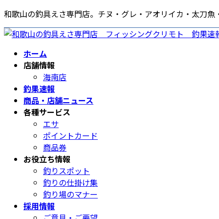
コ
ナ
和歌山の釣具えさ専門店。チヌ・グレ・アオリイカ・太刀魚
ン
ビ
テ
ゲ
ン
ー
ホーム
ツ
シ
店舗情報
へ
ョ
海南店
ス
ン
釣果速報
キ
に
商品・店舗ニュース
ッ
移
各種サービス
プ
動
エサ
ポイントカード
商品券
お役立ち情報
釣りスポット
釣りの仕掛け集
釣り場のマナー
採用情報
ご意見・ご要望