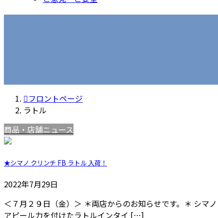
フロントページ
ラトル
商品・店舗ニュース
★シマノ クリンチ FB ラトル 入荷！
2022年7月29日
＜７月２９日（金）＞ ＊両店からのお知らせです。＊ シマノ セ
アピール力を付けたラトルインタイ […]