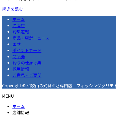
続きを読む
ホーム
海南店
釣果速報
商品・店舗ニュース
エサ
ポイントカード
商品券
釣りの仕掛け集
採用情報
ご意見・ご要望
Copyright © 和歌山の釣具えさ専門店 フィッシングクリモト 釣果速
MENU
ホーム
店舗情報