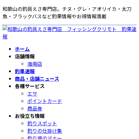
コ
ナ
和歌山の釣具えさ専門店。チヌ・グレ・アオリイカ・太刀
ン
ビ
魚・ブラックバスなど釣果情報やお得情報満載
テ
ゲ
ン
ー
ツ
シ
へ
ョ
ホーム
ス
ン
店舗情報
キ
に
海南店
ッ
移
釣果速報
プ
動
商品・店舗ニュース
各種サービス
エサ
ポイントカード
商品券
お役立ち情報
釣りスポット
釣りの仕掛け集
釣り場のマナー