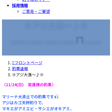
採用情報
ご意見・ご要望
※アジ大漁～♪※
最
2024年11月24日
2024年11月24日
kurimoto
終
更
新
フロントページ
日
釣果速報
時
※アジ大漁～♪※
:
〈11/24(日) 常連様の釣果〉
マリーナ大波止での釣果です
アジはカゴ天秤釣りで、
マキエがアミエビ・サシエがオキアミ、