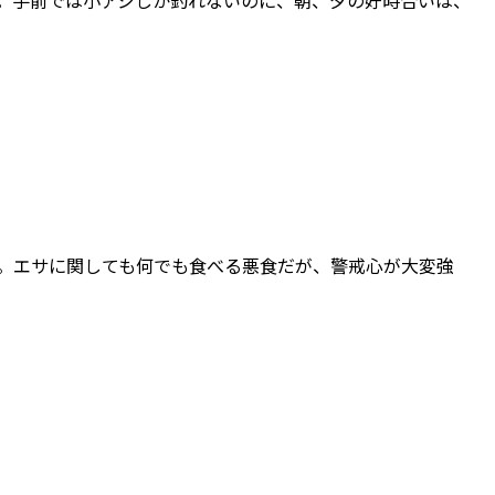
ト。手前では小アジしか釣れないのに、朝、夕の好時合いは、
い。エサに関しても何でも食べる悪食だが、警戒心が大変強