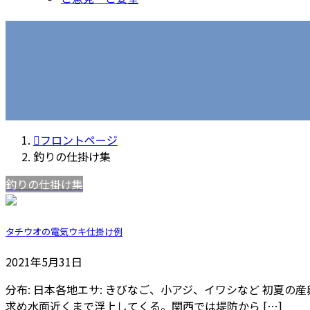
フロントページ
釣りの仕掛け集
釣りの仕掛け集
タチウオの電気ウキ仕掛け例
2021年5月31日
分布: 日本各地エサ: きびなご、小アジ、イワシなど 初
求め水面近くまで浮上してくる。関西では堤防から […]