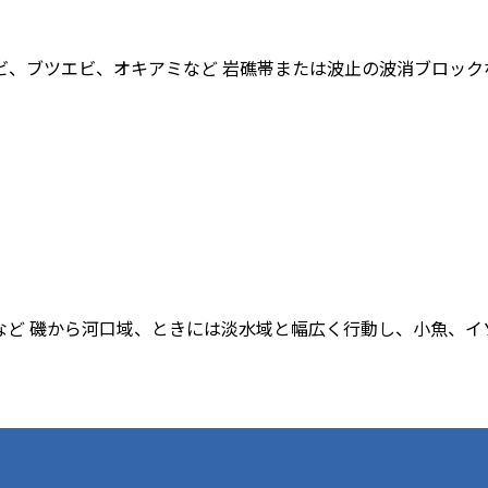
サエビ、ブツエビ、オキアミなど 岩礁帯または波止の波消ブロッ
アーなど 磯から河口域、ときには淡水域と幅広く行動し、小魚、