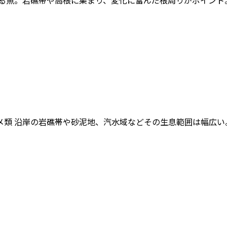
く釣れる魚。岩礁帯や高根に集まり、変化に富んだ根周りがポイン
イソメ類 沿岸の岩礁帯や砂泥地、汽水域などその生息範囲は幅広