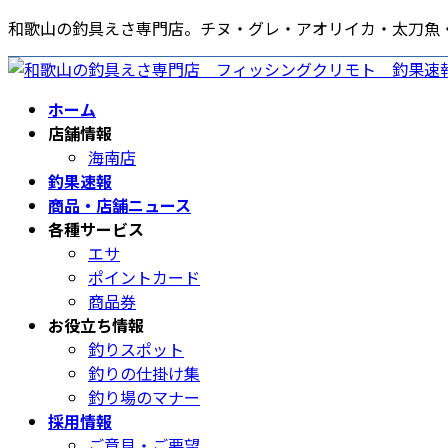
コ
ナ
和歌山の釣具えさ専門店。チヌ・グレ・アオリイカ・太刀魚
ン
ビ
テ
ゲ
ン
ー
ホーム
ツ
シ
店舗情報
へ
ョ
海南店
ス
ン
釣果速報
キ
に
商品・店舗ニュース
ッ
移
各種サービス
プ
動
エサ
ポイントカード
商品券
お役立ち情報
釣りスポット
釣りの仕掛け集
釣り場のマナー
採用情報
ご意見・ご要望