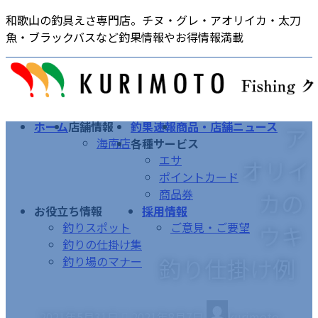
コ
ナ
和歌山の釣具えさ専門店。チヌ・グレ・アオリイカ・太刀
ン
ビ
魚・ブラックバスなど釣果情報やお得情報満載
テ
ゲ
ン
ー
ツ
シ
へ
ョ
ス
ン
ホーム
店舗情報
釣果速報
商品・店舗ニュース
ア
キ
に
海南店
各種サービス
ッ
移
エサ
オリイ
プ
動
ポイントカード
商品券
カの
お役立ち情報
採用情報
釣りスポット
ご意見・ご要望
ウキ
釣りの仕掛け集
釣り仕掛け例
釣り場のマナー
最
2021年5月31日
2021年8月7日
kurimoto