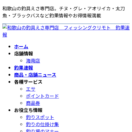
コ
ナ
和歌山の釣具えさ専門店。チヌ・グレ・アオリイカ・太刀
ン
ビ
魚・ブラックバスなど釣果情報やお得情報満載
テ
ゲ
ン
ー
ツ
シ
へ
ョ
ホーム
ス
ン
店舗情報
キ
に
海南店
ッ
移
釣果速報
プ
動
商品・店舗ニュース
各種サービス
エサ
ポイントカード
商品券
お役立ち情報
釣りスポット
釣りの仕掛け集
釣り場のマナー