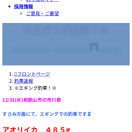
採用情報
ご意見・ご要望
※エギング釣果！※
最
2025年12月31日
2025年12月31日
kurimoto
終
更
新
フロントページ
日
釣果速報
時
※エギング釣果！※
:
12/31(水)和歌山市の市川君
すさみ方面にて、エギングでの釣果です🦑
アオリイカ ４８５g