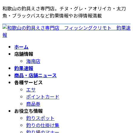
コ
ナ
和歌山の釣具えさ専門店。チヌ・グレ・アオリイカ・太刀
ン
ビ
魚・ブラックバスなど釣果情報やお得情報満載
テ
ゲ
ン
ー
ツ
シ
へ
ョ
ホーム
ス
ン
店舗情報
キ
に
海南店
ッ
移
釣果速報
プ
動
商品・店舗ニュース
各種サービス
エサ
ポイントカード
商品券
お役立ち情報
釣りスポット
釣りの仕掛け集
釣り場のマナー