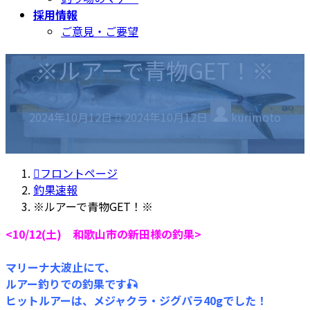
採用情報
ご意見・ご要望
※ルアーで青物GET！※
最
2024年10月12日
2024年10月12日
kurimoto
終
更
新
フロントページ
日
釣果速報
時
※ルアーで青物GET！※
:
<10/12(土) 和歌山市の新田様の釣果>
マリーナ大波止にて、
ルアー釣りでの釣果です🎣
ヒットルアーは、メジャクラ・ジグパラ40gでした！