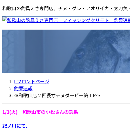
コ
ナ
和歌山の釣具えさ専門店。チヌ・グレ・アオリイカ・太刀魚
ン
ビ
テ
ゲ
ン
ー
ホーム
店舗情報
釣果速報
商品・店舗ニュース
各種サ
ツ
シ
海南店
エ
へ
ョ
ポ
ス
ン
商
キ
に
ッ
移
プ
動
フロントページ
釣果速報
※和歌山店２匹長寸チヌダービー第１R※
1/2(火) 和歌山市の小松さんの釣果
紀ノ川にて、