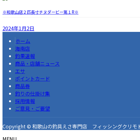
※和歌山店２匹長寸チヌダービー第１R※
2024年1月2日
ホーム
海南店
釣果速報
商品・店舗ニュース
エサ
ポイントカード
商品券
釣りの仕掛け集
採用情報
ご意見・ご要望
Copyright © 和歌山の釣具えさ専門店 フィッシングクリモト 釣果速
MENU