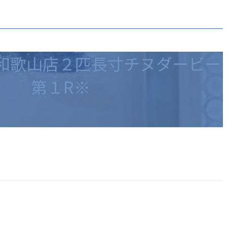
和歌山店２匹長寸チヌダービー
第１R※