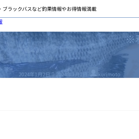
・ブラックバスなど釣果情報やお得情報満載
ービス
お役立ち情報
採用情報
※
サ
釣りスポット
ご意見・ご要望
イントカード
釣りの仕掛け集
品券
釣り場のマナー
最
2024年1月2日
2024年1月2日
kurimoto
終
更
新
日
時
: