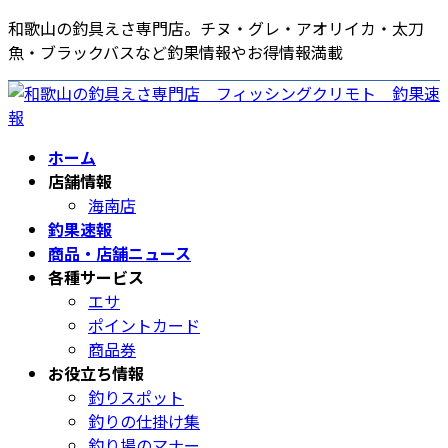
コ
ナ
和歌山の釣具えさ専門店。チヌ・グレ・アオリイカ・太刀
ン
ビ
魚・ブラックバスなど釣果情報やお得情報満載
テ
ゲ
ン
ー
ツ
シ
へ
ョ
ホーム
ス
ン
店舗情報
キ
に
海南店
ッ
移
釣果速報
プ
動
商品・店舗ニュース
各種サービス
エサ
ポイントカード
商品券
お役立ち情報
釣りスポット
釣りの仕掛け集
釣り場のマナー