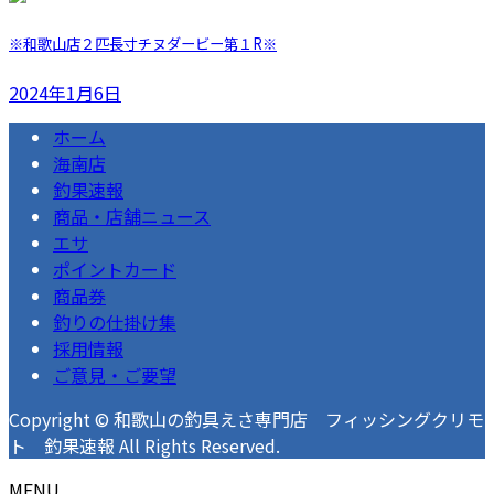
※和歌山店２匹長寸チヌダービー第１R※
2024年1月6日
ホーム
海南店
釣果速報
商品・店舗ニュース
エサ
ポイントカード
商品券
釣りの仕掛け集
採用情報
ご意見・ご要望
Copyright © 和歌山の釣具えさ専門店 フィッシングクリモ
ト 釣果速報 All Rights Reserved.
MENU