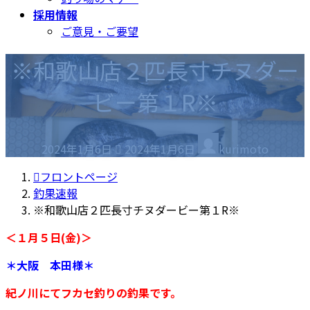
採用情報
ご意見・ご要望
※和歌山店２匹長寸チヌダー
ビー第１R※
最
2024年1月6日
2024年1月6日
kurimoto
終
更
フロントページ
新
釣果速報
日
※和歌山店２匹長寸チヌダービー第１R※
時
＜１月５日(金)＞
:
＊大阪 本田様＊
紀ノ川にてフカセ釣りの釣果です。