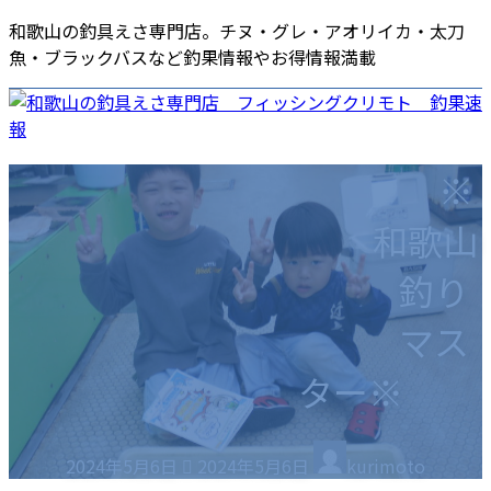
コ
ナ
和歌山の釣具えさ専門店。チヌ・グレ・アオリイカ・太刀
ン
ビ
魚・ブラックバスなど釣果情報やお得情報満載
テ
ゲ
ン
ー
ツ
シ
へ
ョ
ホーム
店舗情報
釣果速報
商品・店舗ニュース
※
ス
ン
海南店
各種サービス
キ
に
エサ
和歌山
ッ
移
ポイントカード
プ
動
商品券
釣り
お役立ち情報
採用情報
釣りスポット
ご意見・ご要望
マス
釣りの仕掛け集
ター※
釣り場のマナー
最
2024年5月6日
2024年5月6日
kurimoto
終