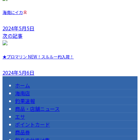
海南にイカ
2024年5月5日
次の記事
★プロマリン NEW！スルルー杓入荷！
2024年5月6日
ホーム
海南店
釣果速報
商品・店舗ニュース
エサ
ポイントカード
商品券
釣りの仕掛け集