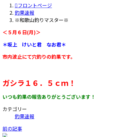
更
フロントページ
新
釣果速報
日
※和歌山釣りマスター※
時
＜５月６日(月)＞
:
＊坂上 けいと君 なお君＊
市内波止にて穴釣りの釣果です。
ガシラ１６．５ｃｍ！
いつも釣果の報告ありがとうございます！
カテゴリー
釣果速報
前の記事