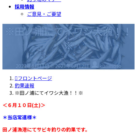
採用情報
ご意見・ご要望
※田ノ浦にてイワシ大漁！！
※
最
2023年6月11日
2023年6月12日
kurimoto
終
更
フロントページ
新
釣果速報
日
※田ノ浦にてイワシ大漁！！※
時
＜６月１０日(土)＞
:
＊当店常連様＊
田ノ浦漁港にてサビキ釣りの釣果です。