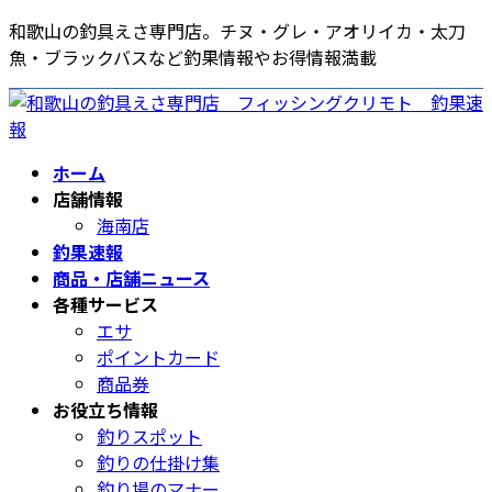
コ
ナ
和歌山の釣具えさ専門店。チヌ・グレ・アオリイカ・太刀
ン
ビ
魚・ブラックバスなど釣果情報やお得情報満載
テ
ゲ
ン
ー
ツ
シ
へ
ョ
ホーム
ス
ン
店舗情報
キ
に
海南店
ッ
移
釣果速報
プ
動
商品・店舗ニュース
各種サービス
エサ
ポイントカード
商品券
お役立ち情報
釣りスポット
釣りの仕掛け集
釣り場のマナー