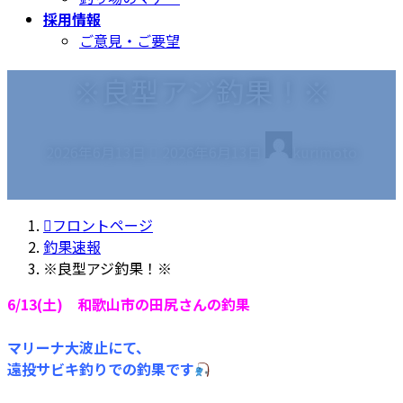
採用情報
ご意見・ご要望
※良型アジ釣果！※
最
2026年6月13日
2026年6月13日
kurimoto
終
更
新
フロントページ
日
釣果速報
時
※良型アジ釣果！※
:
6/13(土) 和歌山市の田尻さんの釣果
マリーナ大波止にて、
遠投サビキ釣りでの釣果です