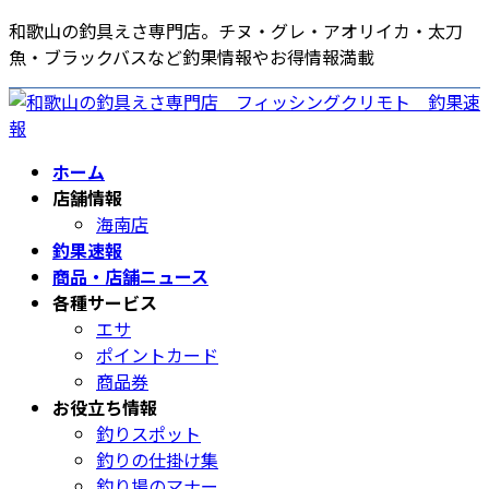
コ
ナ
和歌山の釣具えさ専門店。チヌ・グレ・アオリイカ・太刀
ン
ビ
魚・ブラックバスなど釣果情報やお得情報満載
テ
ゲ
ン
ー
ツ
シ
へ
ョ
ホーム
ス
ン
店舗情報
キ
に
海南店
ッ
移
釣果速報
プ
動
商品・店舗ニュース
各種サービス
エサ
ポイントカード
商品券
お役立ち情報
釣りスポット
釣りの仕掛け集
釣り場のマナー