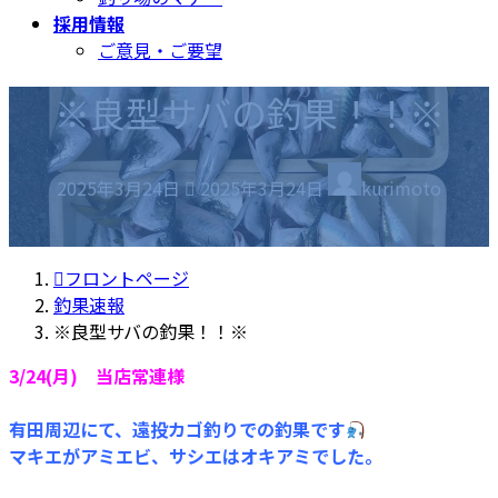
採用情報
ご意見・ご要望
※良型サバの釣果！！※
最
2025年3月24日
2025年3月24日
kurimoto
終
更
新
フロントページ
日
釣果速報
時
※良型サバの釣果！！※
:
3/24(月) 当店常連様
有田周辺にて、遠投カゴ釣りでの釣果です
マキエがアミエビ、サシエはオキアミでした。