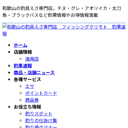
コ
ナ
和歌山の釣具えさ専門店。チヌ・グレ・アオリイカ・太刀
ン
ビ
魚・ブラックバスなど釣果情報やお得情報満載
テ
ゲ
ン
ー
ツ
シ
へ
ョ
ホーム
ス
ン
店舗情報
キ
に
海南店
ッ
移
釣果速報
プ
動
商品・店舗ニュース
各種サービス
エサ
ポイントカード
商品券
お役立ち情報
釣りスポット
釣りの仕掛け集
釣り場のマナー