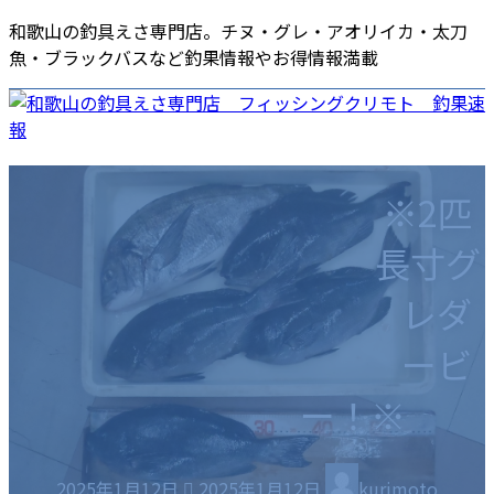
コ
ナ
和歌山の釣具えさ専門店。チヌ・グレ・アオリイカ・太刀
ン
ビ
魚・ブラックバスなど釣果情報やお得情報満載
テ
ゲ
ン
ー
ツ
シ
へ
ョ
ホーム
店舗情報
釣果速報
商品・店舗ニュース
ス
ン
海南店
各種サービス
※2匹
キ
に
エサ
ッ
移
長寸グ
ポイントカード
プ
動
商品券
レダ
お役立ち情報
採用情報
釣りスポット
ご意見・ご要望
ービ
釣りの仕掛け集
釣り場のマナー
ー！※
最
2025年1月12日
2025年1月12日
kurimoto