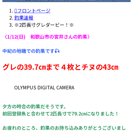
終
更
フロントページ
新
釣果速報
日
※2匹長寸グレダービー！※
時
〈1/12(日) 和歌山市の宮井さんの釣果〉
:
中紀の地磯での釣果です🎣
グレの39.7㎝まで４枚とチヌの43㎝
OLYMPUS DIGITAL CAMERA
夕方の時合の釣果だそうです。
前回登録魚と合わせて2匹長寸で79.2㎝になりました！
お疲れのところ、釣果のお持ち込みありがとうございまし