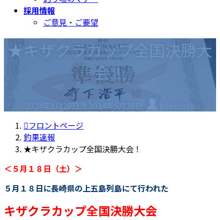
採用情報
ご意見・ご要望
★キザクラカップ全国決勝大
会！
最
2024年5月28日
2024年5月28日
kurimoto
終
更
フロントページ
新
釣果速報
日
★キザクラカップ全国決勝大会！
時
＜５月１８日（土）＞
:
５月１８日に長崎県の上五島列島にて行われた
キザクラカップ全国決勝大会