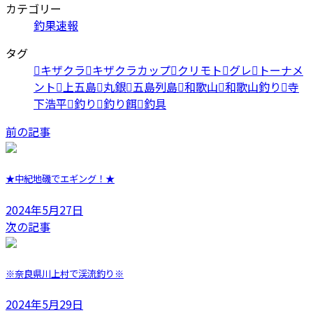
カテゴリー
釣果速報
タグ
キザクラ
キザクラカップ
クリモト
グレ
トーナメ
ント
上五島
丸銀
五島列島
和歌山
和歌山釣り
寺
下浩平
釣り
釣り餌
釣具
前の記事
★中紀地磯でエギング！★
2024年5月27日
次の記事
※奈良県川上村で渓流釣り※
2024年5月29日