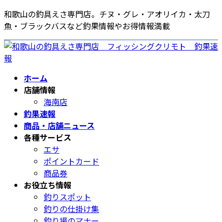
コ
ナ
和歌山の釣具えさ専門店。チヌ・グレ・アオリイカ・太刀
ン
ビ
魚・ブラックバスなど釣果情報やお得情報満載
テ
ゲ
ン
ー
ツ
シ
へ
ョ
ホーム
ス
ン
店舗情報
キ
に
海南店
ッ
移
釣果速報
プ
動
商品・店舗ニュース
各種サービス
エサ
ポイントカード
商品券
お役立ち情報
釣りスポット
釣りの仕掛け集
釣り場のマナー