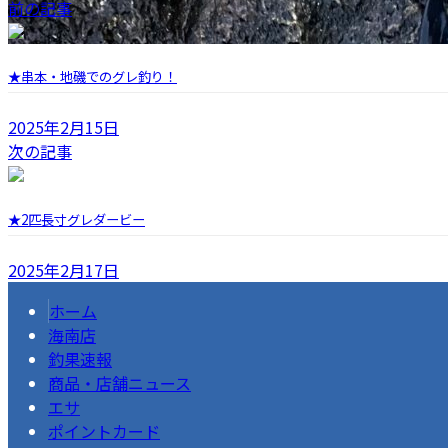
前の記事
★串本・地磯でのグレ釣り！
2025年2月15日
次の記事
★2匹長寸グレダービー
2025年2月17日
ホーム
海南店
釣果速報
商品・店舗ニュース
エサ
ポイントカード