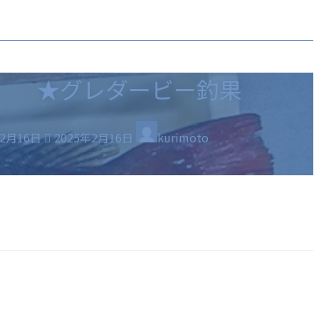
★グレダービー釣果
最
年2月16日
2025年2月16日
kurimoto
終
更
新
日
時
: