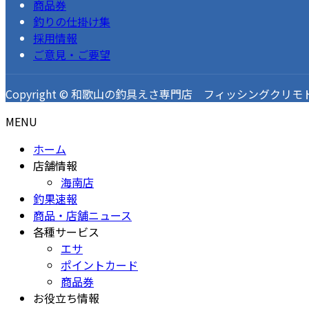
商品券
釣りの仕掛け集
採用情報
ご意見・ご要望
Copyright © 和歌山の釣具えさ専門店 フィッシングクリモト 釣果速
MENU
ホーム
店舗情報
海南店
釣果速報
商品・店舗ニュース
各種サービス
エサ
ポイントカード
商品券
お役立ち情報