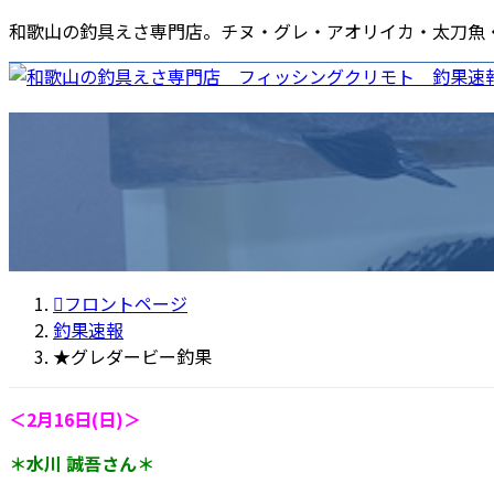
コ
ナ
和歌山の釣具えさ専門店。チヌ・グレ・アオリイカ・太刀魚
ン
ビ
テ
ゲ
ン
ー
ホーム
店舗情報
釣果速報
商品・店舗ニュース
各種サ
ツ
シ
海南店
エ
へ
ョ
ポ
ス
ン
商
キ
に
ッ
移
プ
動
フロントページ
釣果速報
★グレダービー釣果
＜2月16日(日)＞
＊水川 誠吾さん＊