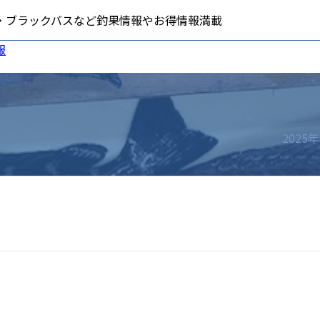
・ブラックバスなど釣果情報やお得情報満載
ービス
お役立ち情報
採用情報
サ
釣りスポット
ご意見・ご要望
イントカード
釣りの仕掛け集
品券
釣り場のマナー
2025