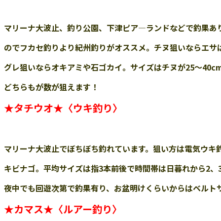
マリーナ大波止、釣り公園
、下津ピア―ランド
などで
釣果あ
のでフカセ釣りより
紀州釣り
がオススメ。チヌ狙いならエサ
グレ狙いならオキアミや石ゴカイ。サイズはチヌが
25～40
どちらもが数が狙えます！
★
タチウオ
★
〈ウキ釣り〉
マリーナ
大波止でぼちぼち釣れています。狙い方は電気ウキ
キビナゴ。平均サイズは指
3本前後で時間帯は日暮れから2、
夜中でも回遊次第で釣果有り、お盆明けくらいからはベルト
★
カマス
★
〈ルアー釣り〉