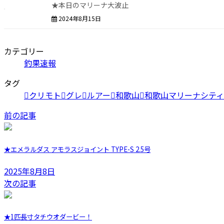
★本日のマリーナ大波止
2024年8月15日
カテゴリー
釣果速報
タグ
クリモト
グレ
ルアー
和歌山
和歌山マリーナシテ
前の記事
★エメラルダス アモラスジョイント TYPE-S 2.5号
2025年8月8日
次の記事
★1匹長寸タチウオダービー！