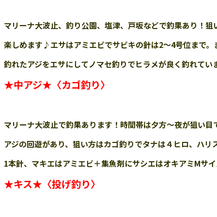
マリーナ大波止
、釣り公園、
塩津、
戸坂な
ど
で釣果あり！狙
楽しめます♪エサはアミエビでサビキの針は
2
～
4号位まで。
釣れたアジをエサにしてノマセ釣りでヒラメが良く釣れてい
★
中アジ
★
〈カゴ釣り〉
マリーナ大波止で釣果あります！時間帯は夕方〜夜が狙い目で2
アジの回遊があり、狙い方はカゴ釣りで
タナは４ヒロ、ハリス1
1本針、マキエはアミエビ＋集魚剤にサシエはオキアミMサイ
★
キス
★
〈投げ釣り〉