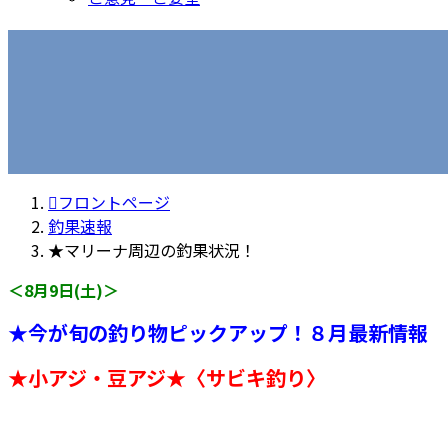
フロントページ
釣果速報
★マリーナ周辺の釣果状況！
＜8月9日(土)＞
★今が旬の釣り物ピックアップ！８月最新情報
★
小アジ・豆アジ
★
〈サビキ釣り〉