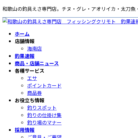
コ
ナ
和歌山の釣具えさ専門店。チヌ・グレ・アオリイカ・太刀魚
ン
ビ
テ
ゲ
ン
ー
ホーム
ツ
シ
店舗情報
へ
ョ
海南店
ス
ン
釣果速報
キ
に
商品・店舗ニュース
ッ
移
各種サービス
プ
動
エサ
ポイントカード
商品券
お役立ち情報
釣りスポット
釣りの仕掛け集
釣り場のマナー
採用情報
ご意見・ご要望