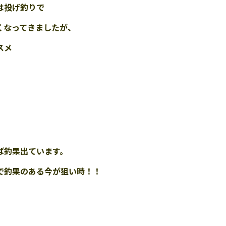
は投げ釣りで
くなってきましたが、
スメ
ば釣果出ています。
で釣果のある今が狙い時！！