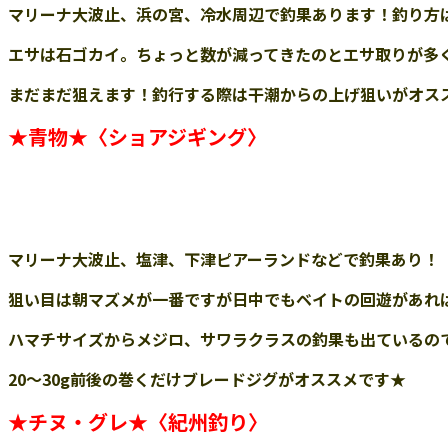
マリーナ大波止、浜の宮、冷水周辺で釣果あります！釣り方
エサは石ゴカイ。ちょっと数が減ってきたのとエサ取りが多
まだまだ狙えます！釣行する際は干潮からの上げ狙いがオス
★
青物
★
〈ショアジギング〉
マリーナ大波止
、塩津、
下津ピア
ー
ランドなどで
釣果あり！
狙い目は朝マズメが一番ですが日中でもベイトの回遊があれ
ハマチサイズからメジロ、サワラクラスの釣果も出ているの
20〜30g前後の巻くだけブレードジグがオススメです★
★チヌ
・グレ
★
〈紀州釣り〉