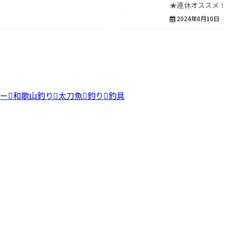
★連休オススメ
2024年8月10日
ィー
和歌山釣り
太刀魚
釣り
釣具