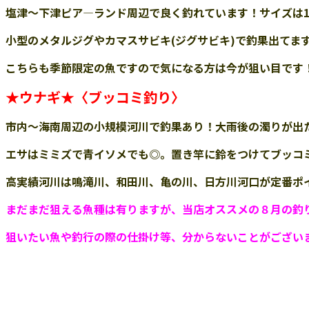
塩津～下津ピア―ランド周辺
で
良く釣れています！サイズは
小型のメタルジグやカマスサビキ(ジグサビキ)で釣果出てま
こちらも季節限定の魚ですので気になる方は今が狙い目です
★
ウナギ
★
〈ブッコミ釣り〉
市内～海南周辺の小規模河川で釣果あり！大雨後の濁りが出
エサはミミズで青イソメでも◎。置き竿に鈴をつけてブッコ
高実績河川は鳴滝川、和田川、亀の川、日方川河口が定番ポ
まだまだ狙える魚種は有りますが、当店オススメの８
月の釣
狙いたい魚や釣行の際の仕掛け等、分からないことがござい