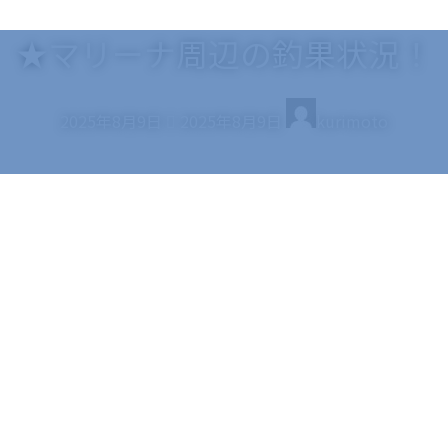
★マリーナ周辺の釣果状況！
最
2025年8月9日
2025年8月9日
kurimoto
終
更
新
日
時
: