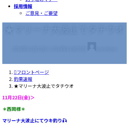
採用情報
ご意見・ご要望
★マリーナ大波止でタチウオ
最
2024年11月22日
2024年11月22日
kurimoto
終
更
新
フロントページ
日
釣果速報
時
★マリーナ大波止でタチウオ
:
11月22日(金)＞
＊西岡様＊
マリーナ大波止にてウキ釣り🎣