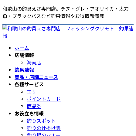
コ
ナ
和歌山の釣具えさ専門店。チヌ・グレ・アオリイカ・太刀
ン
ビ
魚・ブラックバスなど釣果情報やお得情報満載
テ
ゲ
ン
ー
ツ
シ
へ
ョ
ホーム
ス
ン
店舗情報
キ
に
海南店
ッ
移
釣果速報
プ
動
商品・店舗ニュース
各種サービス
エサ
ポイントカード
商品券
お役立ち情報
釣りスポット
釣りの仕掛け集
釣り場のマナー