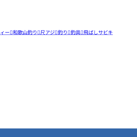
ティー
和歌山釣り
尺アジ
釣り
釣具
飛ばしサビキ