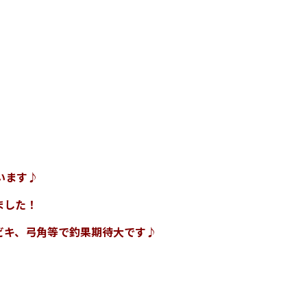
います♪
ました！
ビキ、弓角等で釣果期待大です♪