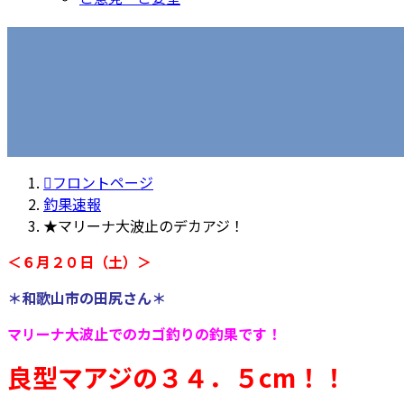
フロントページ
釣果速報
★マリーナ大波止のデカアジ！
＜６月２０日（土）＞
＊和歌山市の田尻さん＊
マリーナ大波止でのカゴ釣りの釣果です！
良型マアジの３４．５cm！！