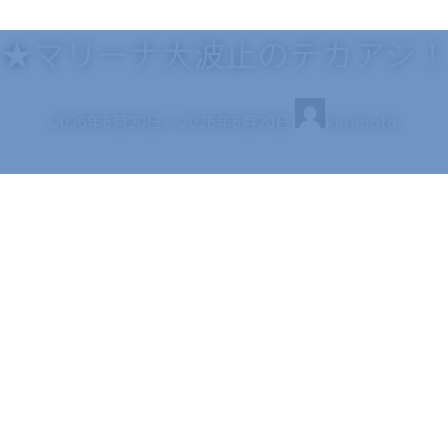
★マリーナ大波止のデカアジ！
最
2026年6月20日
2026年6月20日
kurimoto
終
更
新
日
時
: