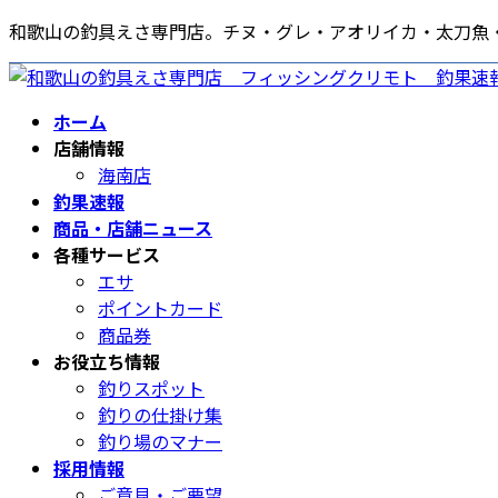
コ
ナ
和歌山の釣具えさ専門店。チヌ・グレ・アオリイカ・太刀魚
ン
ビ
テ
ゲ
ン
ー
ホーム
ツ
シ
店舗情報
へ
ョ
海南店
ス
ン
釣果速報
キ
に
商品・店舗ニュース
ッ
移
各種サービス
プ
動
エサ
ポイントカード
商品券
お役立ち情報
釣りスポット
釣りの仕掛け集
釣り場のマナー
採用情報
ご意見・ご要望