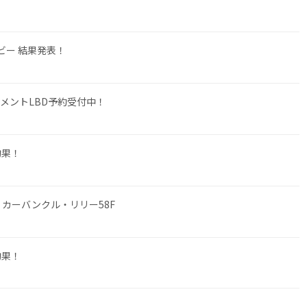
ービー 結果発表！
ーナメントLBD予約受付中！
釣果！
 カーバンクル・リリー58F
釣果！