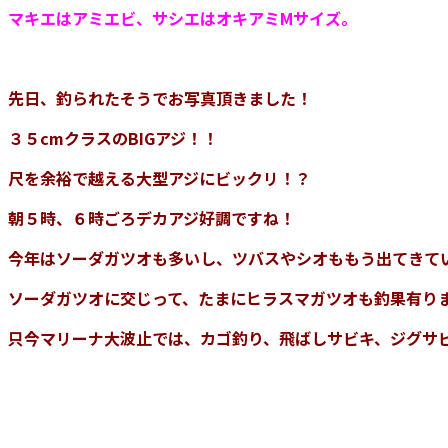
マキエはアミエビ、サシエはオキアミMサイズ。
先日、釣られたそうでお写真頂きました！
３５cmクラスのBIGアジ！！
尺を余裕で越える大型アジにビックリ！？
朝５時、６時ごろデカアジ好調ですね！
今年はソーダガツオも多いし、ツバスやシオももう出てきて
ソーダガツオに交じって、たまにヒラスマガツオも釣果有り
只今マリーナ大波止では、カゴ釣り、飛ばしサビキ、ジグサ