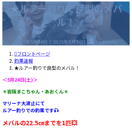
★ルアー釣りで良型のメバ
ル！
最
2025年5月24日
2025年5月24日
kurimoto
終
更
フロントページ
新
釣果速報
日
★ルアー釣りで良型のメバル！
時
＜5月24日(土)＞
:
＊岩阪まこちゃん・あおくん＊
マリーナ大波止にて
ルアー釣りでの釣果です🎣
メバルの22.5㎝までを1匹💥