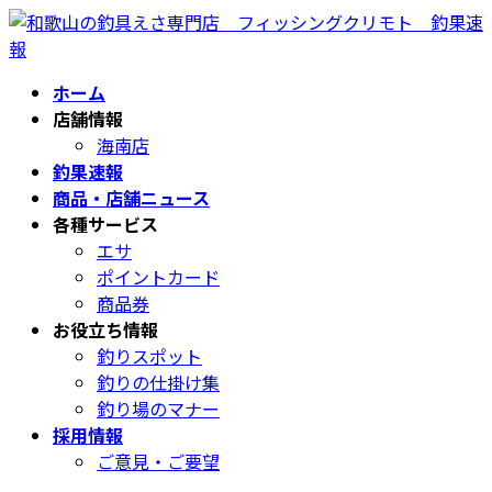
コ
ナ
ン
ビ
テ
ゲ
ホーム
ン
ー
店舗情報
ツ
シ
海南店
へ
ョ
釣果速報
ス
ン
商品・店舗ニュース
キ
に
各種サービス
ッ
移
エサ
プ
動
ポイントカード
商品券
お役立ち情報
釣りスポット
釣りの仕掛け集
釣り場のマナー
採用情報
ご意見・ご要望