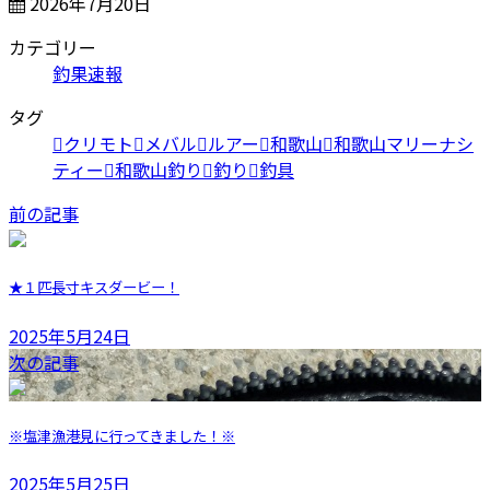
2026年7月20日
カテゴリー
釣果速報
タグ
クリモト
メバル
ルアー
和歌山
和歌山マリーナシ
ティー
和歌山釣り
釣り
釣具
前の記事
★１匹長寸キスダービー！
2025年5月24日
次の記事
※塩津漁港見に行ってきました！※
2025年5月25日