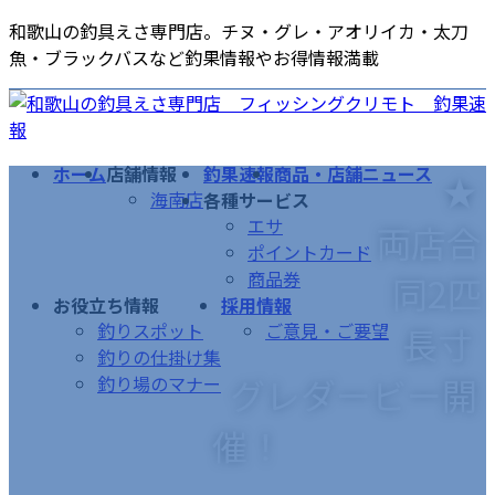
コ
ナ
和歌山の釣具えさ専門店。チヌ・グレ・アオリイカ・太刀
ン
ビ
魚・ブラックバスなど釣果情報やお得情報満載
テ
ゲ
ン
ー
ツ
シ
へ
ョ
ホーム
店舗情報
釣果速報
商品・店舗ニュース
★
ス
ン
海南店
各種サービス
キ
に
エサ
両店合
ッ
移
ポイントカード
プ
動
商品券
同2匹
お役立ち情報
採用情報
釣りスポット
ご意見・ご要望
長寸
釣りの仕掛け集
グレダービー開
釣り場のマナー
催！