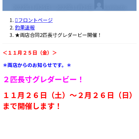
最
2022年11月25日
2022年11月25日
kurimoto
終
更
フロントページ
新
釣果速報
日
★両店合同2匹長寸グレダービー開催！
時
:
＜１１月２５日（金）＞
＊両店からのお知らせです。＊
２匹長寸グレダービー！
１１月２６日（土）～２月２６日（日）
まで開催します！