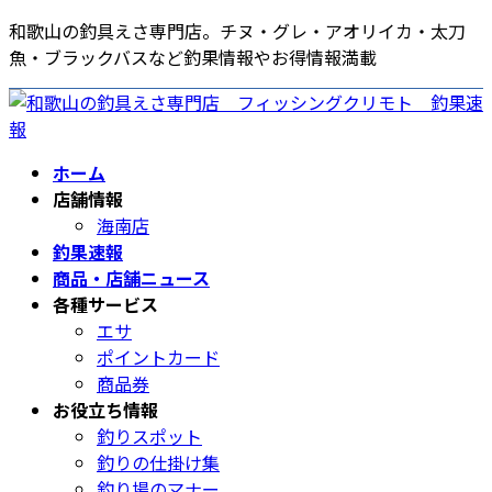
コ
ナ
和歌山の釣具えさ専門店。チヌ・グレ・アオリイカ・太刀
ン
ビ
魚・ブラックバスなど釣果情報やお得情報満載
テ
ゲ
ン
ー
ツ
シ
へ
ョ
ホーム
ス
ン
店舗情報
キ
に
海南店
ッ
移
釣果速報
プ
動
商品・店舗ニュース
各種サービス
エサ
ポイントカード
商品券
お役立ち情報
釣りスポット
釣りの仕掛け集
釣り場のマナー