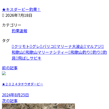
★キスダービー釣果！
2026年7月18日
カテゴリー
釣果速報
タグ
クリモト
グレ
バリコ
マリーナ大波止
マルアジ
和歌山
和歌山マリーナシティー
和歌山釣り
釣り
釣
具
飛ばしサビキ
前の記事
★２０２４タチウオダービー
2024年8月25日
次の記事