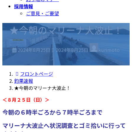
採用情報
ご意見・ご要望
★今朝のマリーナ大波止！
最
2024年8月25日
2024年8月25日
kurimoto
終
更
新
フロントページ
日
釣果速報
時
★今朝のマリーナ大波止！
:
＜８月２５日（日）＞
今朝の６時半ごろから７時半ごろまで
マリーナ大波止へ状況調査とゴミ拾いに行って