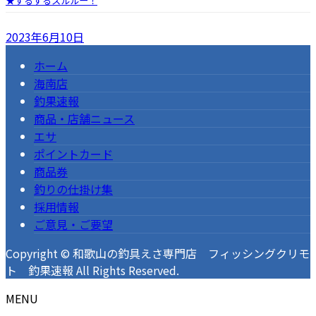
★するするスルルー！
2023年6月10日
ホーム
海南店
釣果速報
商品・店舗ニュース
エサ
ポイントカード
商品券
釣りの仕掛け集
採用情報
ご意見・ご要望
Copyright © 和歌山の釣具えさ専門店 フィッシングクリモ
ト 釣果速報 All Rights Reserved.
MENU