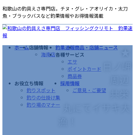
コ
ナ
和歌山の釣具えさ専門店。チヌ・グレ・アオリイカ・太刀
ン
ビ
魚・ブラックバスなど釣果情報やお得情報満載
テ
ゲ
ン
ー
ツ
シ
へ
ョ
ホーム
店舗情報
釣果速報
商品・店舗ニュース
★
ス
ン
海南店
各種サービス
キ
に
エサ
日ノ岬
ッ
移
ポイントカード
プ
動
商品券
周辺
お役立ち情報
採用情報
釣りスポット
ご意見・ご要望
共栄
釣りの仕掛け集
丸にてイサキ大
釣り場のマナー
漁！