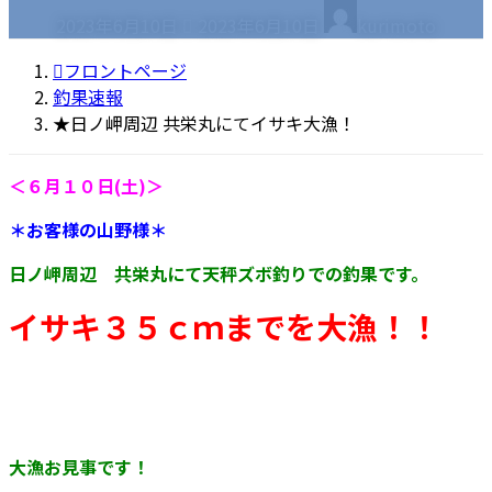
最
2023年6月10日
2023年6月10日
kurimoto
終
更
フロントページ
新
釣果速報
日
★日ノ岬周辺 共栄丸にてイサキ大漁！
時
:
＜６月１０日(土)＞
＊お客様の山野様＊
日ノ岬周辺 共栄丸にて天秤ズボ釣りでの釣果です。
イサキ３５ｃｍまでを大漁！！
大漁お見事です！