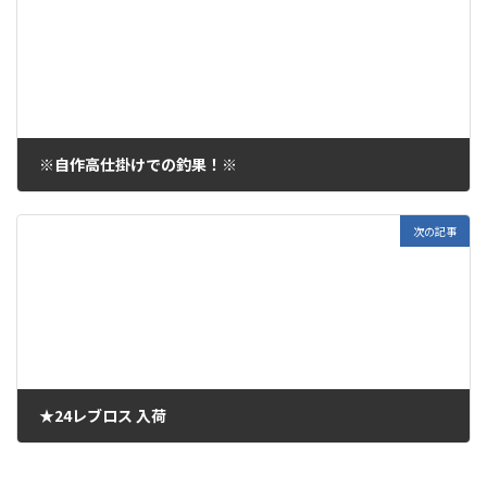
※自作高仕掛けでの釣果！※
2024年9月3日
次の記事
★24レブロス 入荷
2024年9月4日