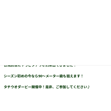
タチウオの９２．５cmを頭に１０
本！！
エサは冷凍キビナゴでした。
今朝の早朝の時間帯での釣果です！
台風前後にやっとタチウオ釣果出てきました！
シーズン初めの今なら90～メーター級も狙えます！
タチウオダービー開催中！是非、ご参加してください♪