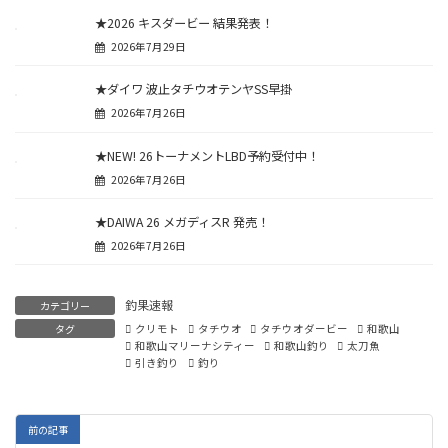
★2026 キスダービー 結果発表！
2026年7月29日
★ダイワ 波止タチウオテンヤSS早掛
2026年7月26日
★NEW! 26トーナメントLBD予約受付中！
2026年7月26日
★DAIWA 26 メガディスR 発売！
2026年7月26日
釣果速報
カテゴリー
タグ
クリモト
タチウオ
タチウオダービー
和歌山
和歌山マリーナシティー
和歌山釣り
太刀魚
引き釣り
釣り
前の記事