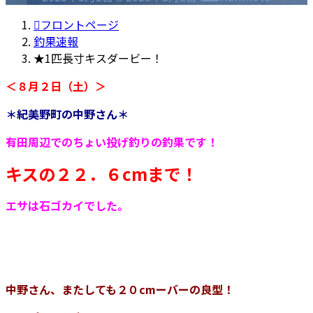
終
更
フロントページ
新
釣果速報
日
★1匹長寸キスダービー！
時
＜８月２日（土）＞
:
＊紀美野町の中野さん＊
有田周辺でのちょい投げ釣りの釣果です！
キスの２２．６cmまで！
エサは石ゴカイでした。
中野さん、またしても２０cmーバーの良型！