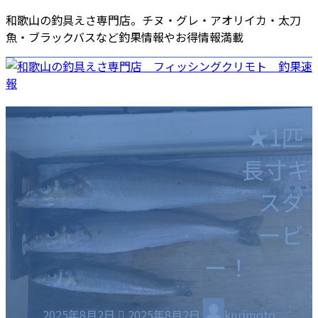
コ
ナ
和歌山の釣具えさ専門店。チヌ・グレ・アオリイカ・太刀
ン
ビ
魚・ブラックバスなど釣果情報やお得情報満載
テ
ゲ
ン
ー
ツ
シ
へ
ョ
ホーム
店舗情報
釣果速報
商品・店舗ニュース
ス
ン
海南店
各種サービス
★1匹
キ
に
エサ
ッ
移
長寸キ
ポイントカード
プ
動
商品券
スダ
お役立ち情報
採用情報
釣りスポット
ご意見・ご要望
ービ
釣りの仕掛け集
釣り場のマナー
ー！
最
2025年8月2日
2025年8月2日
kurimoto