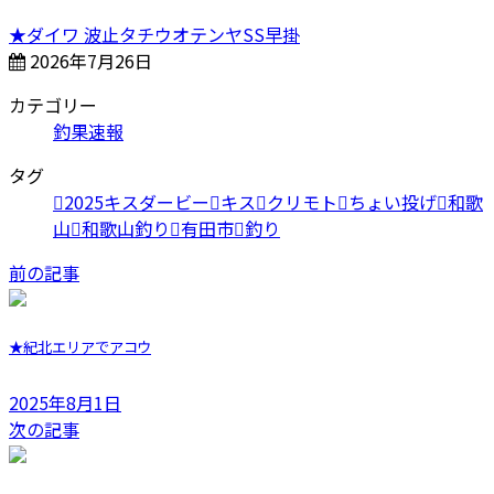
★ダイワ 波止タチウオテンヤSS早掛
2026年7月26日
カテゴリー
釣果速報
タグ
2025キスダービー
キス
クリモト
ちょい投げ
和歌
山
和歌山釣り
有田市
釣り
前の記事
★紀北エリアでアコウ
2025年8月1日
次の記事