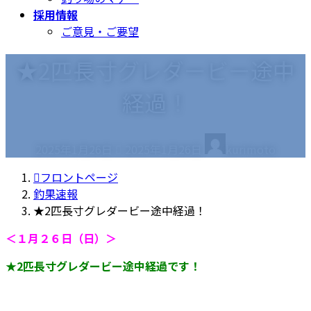
採用情報
ご意見・ご要望
★2匹長寸グレダービー途中
経過！
最
2025年1月26日
2025年1月26日
kurimoto
終
更
フロントページ
新
釣果速報
日
★2匹長寸グレダービー途中経過！
時
＜１月２６日（日）＞
:
★2匹長寸グレダービー途中経過です！