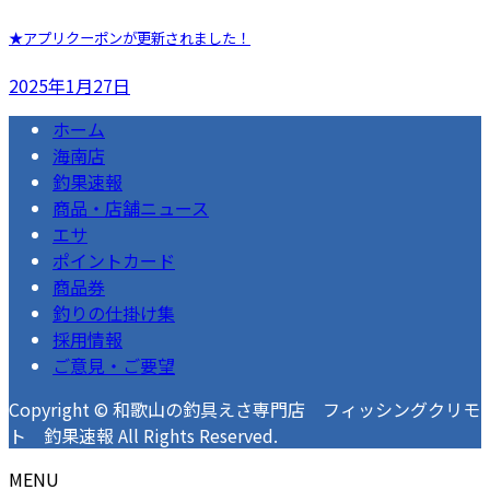
★アプリクーポンが更新されました！
2025年1月27日
ホーム
海南店
釣果速報
商品・店舗ニュース
エサ
ポイントカード
商品券
釣りの仕掛け集
採用情報
ご意見・ご要望
Copyright © 和歌山の釣具えさ専門店 フィッシングクリモ
ト 釣果速報 All Rights Reserved.
MENU