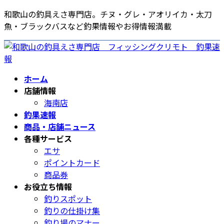
コ
ナ
和歌山の釣具えさ専門店。チヌ・グレ・アオリイカ・太刀
ン
ビ
魚・ブラックバスなど釣果情報やお得情報満載
テ
ゲ
ン
ー
ツ
シ
へ
ョ
ホーム
ス
ン
店舗情報
キ
に
海南店
ッ
移
釣果速報
プ
動
商品・店舗ニュース
各種サービス
エサ
ポイントカード
商品券
お役立ち情報
釣りスポット
釣りの仕掛け集
釣り場のマナー