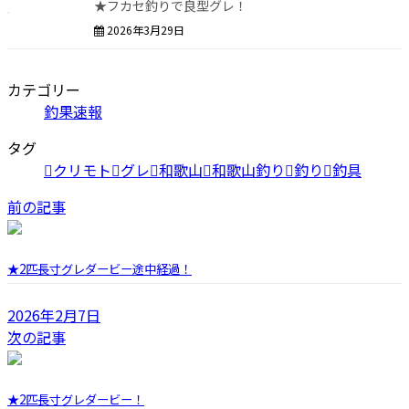
★フカセ釣りで良型グレ！
2026年3月29日
カテゴリー
釣果速報
タグ
クリモト
グレ
和歌山
和歌山釣り
釣り
釣具
前の記事
★2匹長寸グレダービー途中経過！
2026年2月7日
次の記事
★2匹長寸グレダービー！