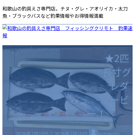
コ
ナ
和歌山の釣具えさ専門店。チヌ・グレ・アオリイカ・太刀
ン
ビ
魚・ブラックバスなど釣果情報やお得情報満載
テ
ゲ
ン
ー
ツ
シ
へ
ョ
ホーム
店舗情報
釣果速報
商品・店舗ニュース
ス
ン
海南店
各種サービス
★2匹
キ
に
エサ
ッ
移
長寸グ
ポイントカード
プ
動
商品券
レダ
お役立ち情報
採用情報
釣りスポット
ご意見・ご要望
ービ
釣りの仕掛け集
釣り場のマナー
ー！
最
2026年2月10日
2026年2月10日
kurimoto