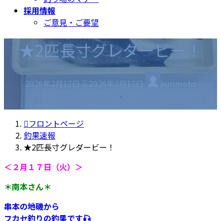
採用情報
ご意見・ご要望
★2匹長寸グレダービー！
最
2026年2月17日
2026年2月17日
kurimoto
終
更
新
フロントページ
日
釣果速報
時
★2匹長寸グレダービー！
:
＜２月１７日（火）＞
＊南本さん＊
串本の地磯から
フカセ釣りの釣果です🎣