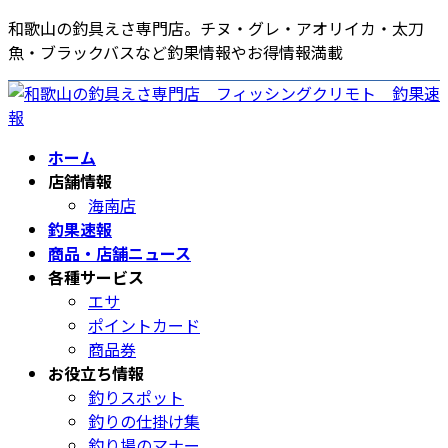
コ
ナ
和歌山の釣具えさ専門店。チヌ・グレ・アオリイカ・太刀
ン
ビ
魚・ブラックバスなど釣果情報やお得情報満載
テ
ゲ
ン
ー
ツ
シ
へ
ョ
ホーム
ス
ン
店舗情報
キ
に
海南店
ッ
移
釣果速報
プ
動
商品・店舗ニュース
各種サービス
エサ
ポイントカード
商品券
お役立ち情報
釣りスポット
釣りの仕掛け集
釣り場のマナー