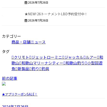
2026年7月26日
★NEW! 26トーナメントLBD予約受付中！
2026年7月26日
カテゴリー
商品・店舗ニュース
タグ
クリモト
ジェットローミニ
ジャッカル
ルアー
和
歌山
和歌山マリーナシティー
和歌山釣り
小型回遊
魚
新製品
釣り
釣具
前の記事
★アプリクーポンSALE！
2024年7月26日