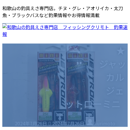
コ
ナ
和歌山の釣具えさ専門店。チヌ・グレ・アオリイカ・太刀
ン
ビ
魚・ブラックバスなど釣果情報やお得情報満載
テ
ゲ
ン
ー
ツ
シ
へ
ョ
ホーム
店舗情報
釣果速報
商品・店舗ニュース
★
ス
ン
海南店
各種サービス
キ
に
エサ
ジャッ
ッ
移
ポイントカード
プ
動
商品券
カル
お役立ち情報
採用情報
釣りスポット
ご意見・ご要望
ジェ
釣りの仕掛け集
ットローミニ
釣り場のマナー
最
2024年7月26日
2024年7月26日
kurimoto
終