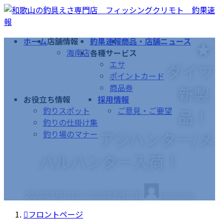
コ
ナ
ン
ビ
テ
ゲ
ホーム
店舗情報
釣果速報
商品・店舗ニュース
★
ン
ー
海南店
各種サービス
ツ
シ
エサ
ダイワ
へ
ョ
ポイントカード
ス
ン
商品券
新製
キ
に
お役立ち情報
採用情報
ッ
移
釣りスポット
ご意見・ご要望
品！
プ
動
釣りの仕掛け集
アジハンター/メ
釣り場のマナー
バルハンター入荷！
最
2022年9月17日
2022年9月17日
kurimoto
終
更
フロントページ