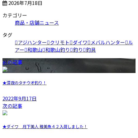
2026年7月18日
カテゴリー
商品・店舗ニュース
タグ
アジハンター
クリモト
ダイワ
メバルハンター
ル
アー
和歌山
和歌山釣り
釣り
釣具
前の記事
★深夜のタチウオ釣り！
2022年9月17日
次の記事
★ダイワ 月下美人 稚美魚４２入荷しました！