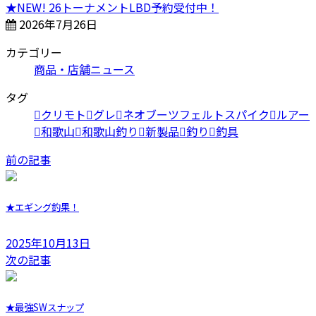
★NEW! 26トーナメントLBD予約受付中！
2026年7月26日
カテゴリー
商品・店舗ニュース
タグ
クリモト
グレ
ネオブーツフェルトスパイク
ルアー
和歌山
和歌山釣り
新製品
釣り
釣具
前の記事
★エギング釣果！
2025年10月13日
次の記事
★最強SWスナップ