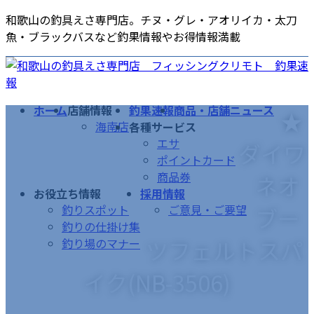
コ
ナ
和歌山の釣具えさ専門店。チヌ・グレ・アオリイカ・太刀
ン
ビ
魚・ブラックバスなど釣果情報やお得情報満載
テ
ゲ
ン
ー
ツ
シ
へ
ョ
ホーム
店舗情報
釣果速報
商品・店舗ニュース
★
ス
ン
海南店
各種サービス
キ
に
エサ
ダイワ
ッ
移
ポイントカード
プ
動
商品券
ネオ
お役立ち情報
採用情報
釣りスポット
ご意見・ご要望
ブー
釣りの仕掛け集
ツフェルトスパ
釣り場のマナー
イク(NB-3506)