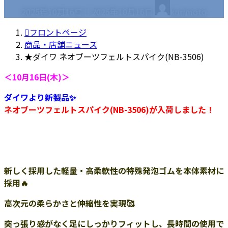
最
2025年10月16日
2025年10月16日
kurimoto
終
更
フロントページ
新
商品・店舗ニュース
日
★ダイワ ネオブーツフェルトスパイク(NB-3506)
時
＜10月16日(木)＞
:
ダイワより新製品✨
ネオブーツフェルトスパイク(NB-3506)が入荷しました！
新しく採用した軽量・高柔軟性の特殊発泡ゴムを本体素材に
採用🔥
高次元の柔らかさと伸縮性を実現🥰
突っ張り感がなく足にしっかりフィットし、長時間の使用で