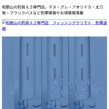
コ
ナ
和歌山の釣具えさ専門店。チヌ・グレ・アオリイカ・太刀
ン
ビ
魚・ブラックバスなど釣果情報やお得情報満載
テ
ゲ
ン
ー
ツ
シ
へ
ョ
ホーム
店舗情報
釣果速報
商品・店舗ニュース
ス
ン
海南店
各種サービス
キ
に
エサ
ッ
移
ポイントカード
プ
動
商品券
お役立ち情報
採用情報
釣りスポット
ご意見・ご要望
釣りの仕掛け集
★DAIWA NEW!
釣り場のマナー
CPキーパーⅡ 入
荷１