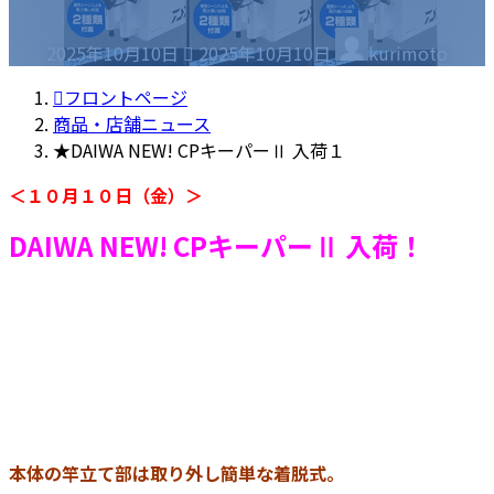
最
2025年10月10日
2025年10月10日
kurimoto
終
更
フロントページ
新
商品・店舗ニュース
日
★DAIWA NEW! CPキーパーⅡ 入荷１
時
＜１０月１０日（金）＞
:
DAIWA NEW! CPキーパーⅡ 入荷！
本体の竿立て部は取り外し簡単な着脱式。