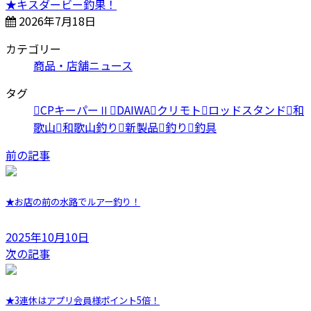
★キスダービー釣果！
2026年7月18日
カテゴリー
商品・店舗ニュース
タグ
CPキーパーⅡ
DAIWA
クリモト
ロッドスタンド
和
歌山
和歌山釣り
新製品
釣り
釣具
前の記事
★お店の前の水路でルアー釣り！
2025年10月10日
次の記事
★3連休はアプリ会員様ポイント5倍！