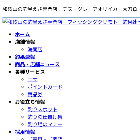
コ
ナ
和歌山の釣具えさ専門店。チヌ・グレ・アオリイカ・太刀魚
ン
ビ
テ
ゲ
ン
ー
ホーム
ツ
シ
店舗情報
へ
ョ
海南店
ス
ン
釣果速報
キ
に
商品・店舗ニュース
ッ
移
各種サービス
プ
動
エサ
ポイントカード
商品券
お役立ち情報
釣りスポット
釣りの仕掛け集
釣り場のマナー
採用情報
ご意見・ご要望