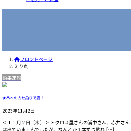
フロントページ
えり丸
釣果速報
★串本のカセ釣りで鰤！
2023年11月2日
＜１１月２日（木）＞ ＊クロス屋さんの浦中さん、赤井さん
は出ていませんでしたが、なんとか１本ずつ釣れ […]