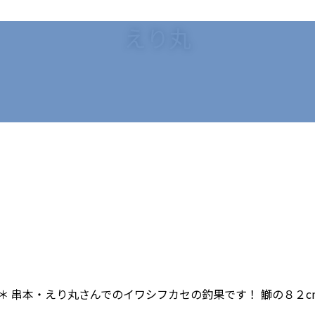
えり丸
＊ 串本・えり丸さんでのイワシフカセの釣果です！ 鰤の８２c