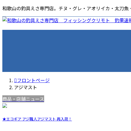
コ
ナ
和歌山の釣具えさ専門店。チヌ・グレ・アオリイカ・太刀魚
ン
ビ
テ
ゲ
ン
ー
ホーム
店舗情報
釣果速報
商品・店舗ニュース
各種サ
ツ
シ
海南店
エ
へ
ョ
ポ
ス
ン
商
キ
に
ッ
移
プ
動
フロントページ
アジマスト
商品・店舗ニュース
★エコギア アジ職人アジマスト 再入荷！