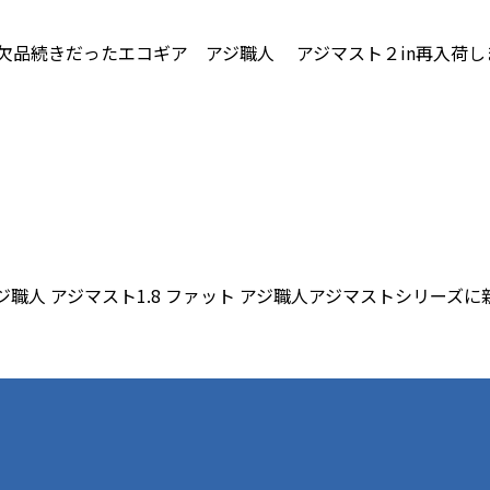
で欠品続きだったエコギア アジ職人 アジマスト２in再入荷し
アジ職人 アジマスト1.8 ファット アジ職人アジマストシリー