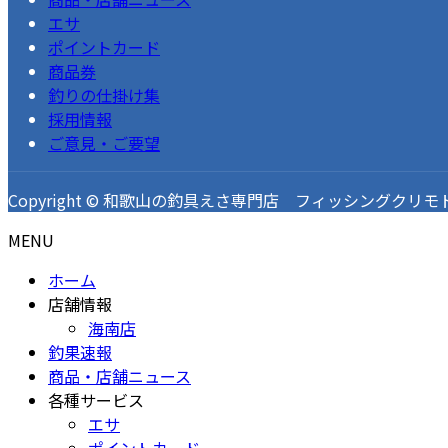
エサ
ポイントカード
商品券
釣りの仕掛け集
採用情報
ご意見・ご要望
Copyright © 和歌山の釣具えさ専門店 フィッシングクリモト 釣果速
MENU
ホーム
店舗情報
海南店
釣果速報
商品・店舗ニュース
各種サービス
エサ