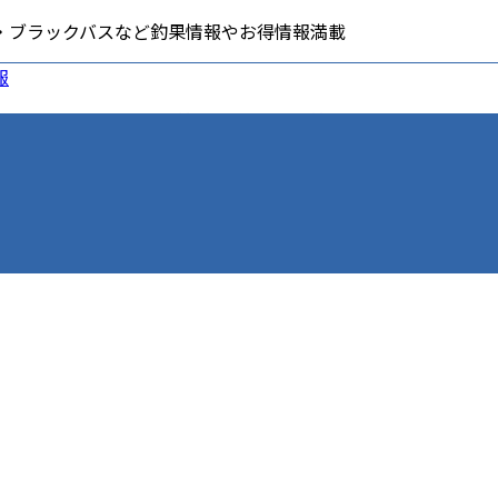
・ブラックバスなど釣果情報やお得情報満載
ービス
お役立ち情報
採用情報
サ
釣りスポット
ご意見・ご要望
イントカード
釣りの仕掛け集
品券
釣り場のマナー