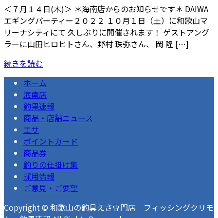
＜７月１４日(木)＞ ＊海南店からのお知らせです＊ DAIWA
エギングパーティー２０２２ １０月１日（土）に和歌山マ
リーナシティにて 久しぶりに開催されます！ ゲストアング
ラーに山田ヒロヒトさん、野村 珠弥さん、 岡 隆 […]
続きを読む
ホーム
海南店
釣果速報
商品・店舗ニュース
エサ
ポイントカード
商品券
釣りの仕掛け集
採用情報
ご意見・ご要望
Copyright © 和歌山の釣具えさ専門店 フィッシングクリモ