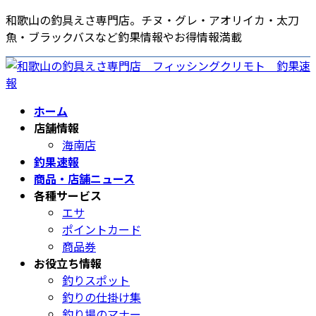
コ
ナ
和歌山の釣具えさ専門店。チヌ・グレ・アオリイカ・太刀
ン
ビ
魚・ブラックバスなど釣果情報やお得情報満載
テ
ゲ
ン
ー
ツ
シ
へ
ョ
ホーム
ス
ン
店舗情報
キ
に
海南店
ッ
移
釣果速報
プ
動
商品・店舗ニュース
各種サービス
エサ
ポイントカード
商品券
お役立ち情報
釣りスポット
釣りの仕掛け集
釣り場のマナー