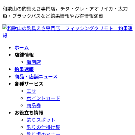
コ
ナ
和歌山の釣具えさ専門店。チヌ・グレ・アオリイカ・太刀
ン
ビ
魚・ブラックバスなど釣果情報やお得情報満載
テ
ゲ
ン
ー
ツ
シ
へ
ョ
ホーム
ス
ン
店舗情報
キ
に
海南店
ッ
移
釣果速報
プ
動
商品・店舗ニュース
各種サービス
エサ
ポイントカード
商品券
お役立ち情報
釣りスポット
釣りの仕掛け集
釣り場のマナー