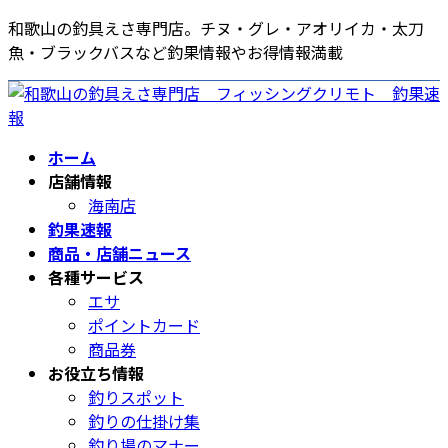
コ
ナ
和歌山の釣具えさ専門店。チヌ・グレ・アオリイカ・太刀
ン
ビ
魚・ブラックバスなど釣果情報やお得情報満載
テ
ゲ
ン
ー
ツ
シ
へ
ョ
ホーム
ス
ン
店舗情報
キ
に
海南店
ッ
移
釣果速報
プ
動
商品・店舗ニュース
各種サービス
エサ
ポイントカード
商品券
お役立ち情報
釣りスポット
釣りの仕掛け集
釣り場のマナー