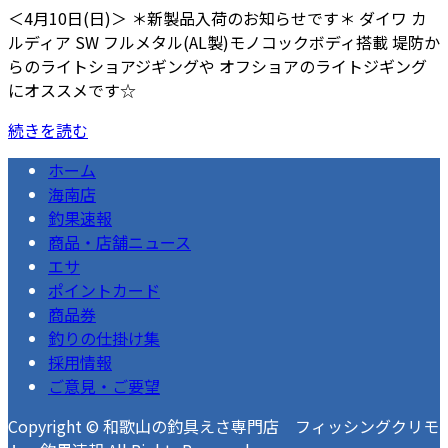
＜4月10日(日)＞ ＊新製品入荷のお知らせです＊ ダイワ カ
ルディア SW フルメタル(AL製)モノコックボディ搭載 堤防か
らのライトショアジギングや オフショアのライトジギング
にオススメです☆
続きを読む
ホーム
海南店
釣果速報
商品・店舗ニュース
エサ
ポイントカード
商品券
釣りの仕掛け集
採用情報
ご意見・ご要望
Copyright © 和歌山の釣具えさ専門店 フィッシングクリモ