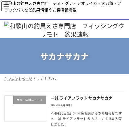
コ
ナ
和歌山の釣具えさ専門店。チヌ・グレ・アオリイカ・太刀魚・ブ
ン
ビ
ラックバスなど釣果情報やお得情報満載
テ
ゲ
ン
ー
ツ
シ
へ
ョ
ス
ン
キ
に
ッ
移
サカナサカナ
プ
動
フロントページ
サカナサカナ
一誠 ライアフラット サカナサカナ
商品・店舗ニュース
2022年4月10日
＜4月10日(日)＞ ＊海南店からのお知らせです
＊ 一誠 ライアフラット サカナサカナ 3.8 入荷
しました！