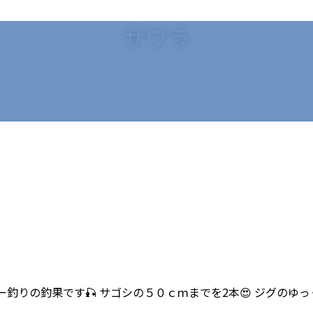
サワラ
ルアー釣りの釣果です🎣 サゴシの５０ｃｍまでを2本😍 ジグ