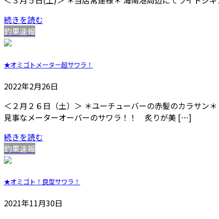
＜３月５日(土)＞ ＊当店常連様＊ 海南港周辺にてライトジ
続きを読む
釣果速報
★オミゴトメーター超サワラ！
2022年2月26日
＜２月２６日（土）＞ ＊ユーチューバーの赤髪のカラサン＊ 
見事なメーターオーバーのサワラ！！ 炙りが美 […]
続きを読む
釣果速報
★オミゴト！良型サワラ！
2021年11月30日