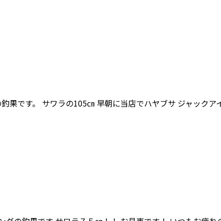
での釣果です。 サワラの105㎝ 早朝に当店でハヤブサ ジャック