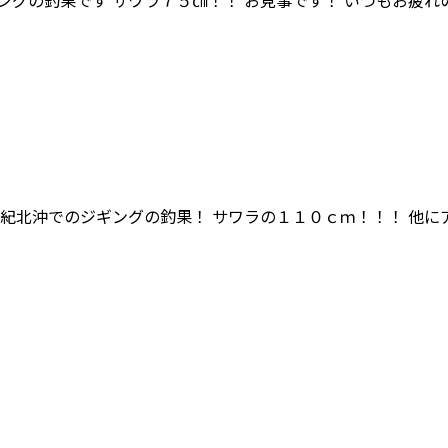
ギングの釣果です サワラ７５㎝！！ お見事です！ いつもお疲
紀北沖でのジギングの釣果！ サワラの１１０ｃｍ！！！ 他に