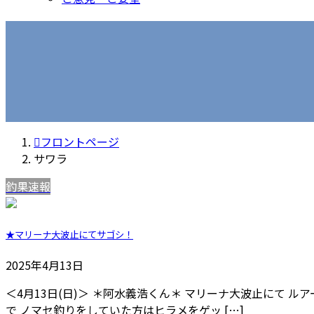
フロントページ
サワラ
釣果速報
★マリーナ大波止にてサゴシ！
2025年4月13日
＜4月13日(日)＞ ＊阿水義浩くん＊ マリーナ大波止にて 
で ノマセ釣りをしていた方はヒラメをゲッ […]