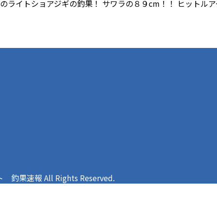
でのライトショアジギの釣果！ サワラの８９cm！！ ヒットル
報 All Rights Reserved.