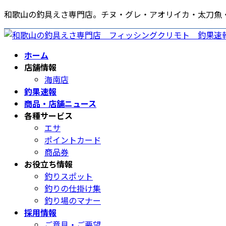
コ
ナ
和歌山の釣具えさ専門店。チヌ・グレ・アオリイカ・太刀魚
ン
ビ
テ
ゲ
ン
ー
ホーム
ツ
シ
店舗情報
へ
ョ
海南店
ス
ン
釣果速報
キ
に
商品・店舗ニュース
ッ
移
各種サービス
プ
動
エサ
ポイントカード
商品券
お役立ち情報
釣りスポット
釣りの仕掛け集
釣り場のマナー
採用情報
ご意見・ご要望