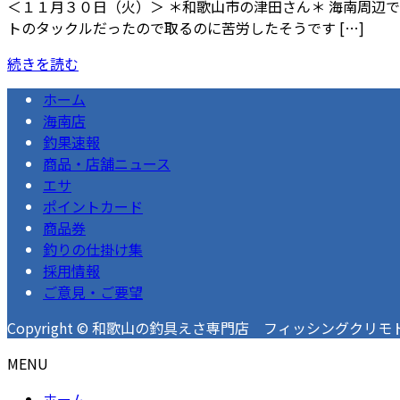
＜１１月３０日（火）＞ ＊和歌山市の津田さん＊ 海南周辺
トのタックルだったので取るのに苦労したそうです […]
続きを読む
ホーム
海南店
釣果速報
商品・店舗ニュース
エサ
ポイントカード
商品券
釣りの仕掛け集
採用情報
ご意見・ご要望
Copyright © 和歌山の釣具えさ専門店 フィッシングクリモト 釣果速
MENU
ホーム