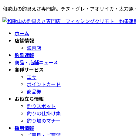
コ
ナ
和歌山の釣具えさ専門店。チヌ・グレ・アオリイカ・太刀魚
ン
ビ
テ
ゲ
ン
ー
ホーム
ツ
シ
店舗情報
へ
ョ
海南店
ス
ン
釣果速報
キ
に
商品・店舗ニュース
ッ
移
各種サービス
プ
動
エサ
ポイントカード
商品券
お役立ち情報
釣りスポット
釣りの仕掛け集
釣り場のマナー
採用情報
ご意見・ご要望