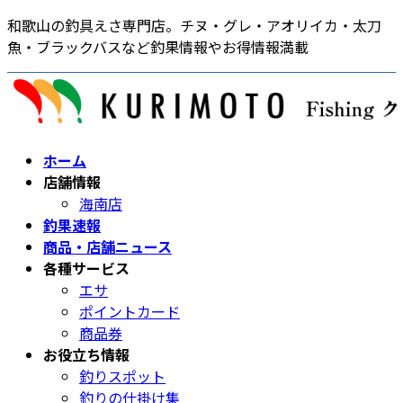
コ
ナ
和歌山の釣具えさ専門店。チヌ・グレ・アオリイカ・太刀
ン
ビ
魚・ブラックバスなど釣果情報やお得情報満載
テ
ゲ
ン
ー
ツ
シ
へ
ョ
ス
ン
ホーム
キ
に
店舗情報
ッ
移
海南店
プ
動
釣果速報
商品・店舗ニュース
各種サービス
エサ
ポイントカード
商品券
お役立ち情報
釣りスポット
釣りの仕掛け集