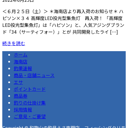
＜６月２５日（土）＞ ＊海南店より再入荷のお知らせ＊ ハ
ピソン×３４ 高輝度LED投光型集魚灯 再入荷！ 「高輝度
LED投光型集魚灯」は「ハピソン」と、人気アジングブラン
ド「34（サーティフォー）」とが 共同開発したライ […]
続きを読む
ホーム
海南店
釣果速報
商品・店舗ニュース
エサ
ポイントカード
商品券
釣りの仕掛け集
採用情報
ご意見・ご要望
Copyright © 和歌山の釣具えさ専門店 フィッシングクリモ