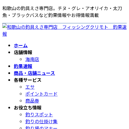
コ
ナ
和歌山の釣具えさ専門店。チヌ・グレ・アオリイカ・太刀
ン
ビ
魚・ブラックバスなど釣果情報やお得情報満載
テ
ゲ
ン
ー
ツ
シ
へ
ョ
ホーム
ス
ン
店舗情報
キ
に
海南店
ッ
移
釣果速報
プ
動
商品・店舗ニュース
各種サービス
エサ
ポイントカード
商品券
お役立ち情報
釣りスポット
釣りの仕掛け集
釣り場のマナー