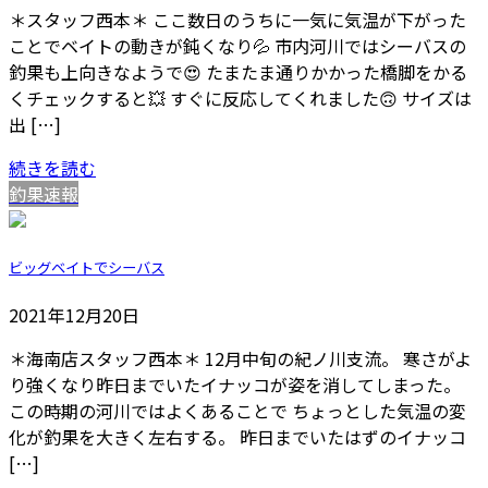
＊スタッフ西本＊ ここ数日のうちに一気に気温が下がった
ことでベイトの動きが鈍くなり💦 市内河川ではシーバスの
釣果も上向きなようで😍 たまたま通りかかった橋脚をかる
くチェックすると💥 すぐに反応してくれました🙃 サイズは
出 […]
続きを読む
釣果速報
ビッグベイトでシーバス
2021年12月20日
＊海南店スタッフ西本＊ 12月中旬の紀ノ川支流。 寒さがよ
り強くなり昨日までいたイナッコが姿を消してしまった。
この時期の河川ではよくあることで ちょっとした気温の変
化が釣果を大きく左右する。 昨日までいたはずのイナッコ
[…]