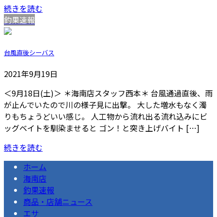
続きを読む
釣果速報
台風直後シーバス
2021年9月19日
＜9月18日(土)＞ ＊海南店スタッフ西本＊ 台風通過直後、雨
が止んでいたので川の様子見に出撃。 大した増水もなく濁
りもちょうどいい感じ。 人工物から流れ出る流れ込みにビ
ッグベイトを馴染ませると ゴン！と突き上げバイト […]
続きを読む
ホーム
海南店
釣果速報
商品・店舗ニュース
エサ