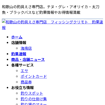
コ
ナ
和歌山の釣具えさ専門店。チヌ・グレ・アオリイカ・太刀
ン
ビ
魚・ブラックバスなど釣果情報やお得情報満載
テ
ゲ
ン
ー
ツ
シ
へ
ョ
ホーム
ス
ン
店舗情報
キ
に
海南店
ッ
移
釣果速報
プ
動
商品・店舗ニュース
各種サービス
エサ
ポイントカード
商品券
お役立ち情報
釣りスポット
釣りの仕掛け集
釣り場のマナー