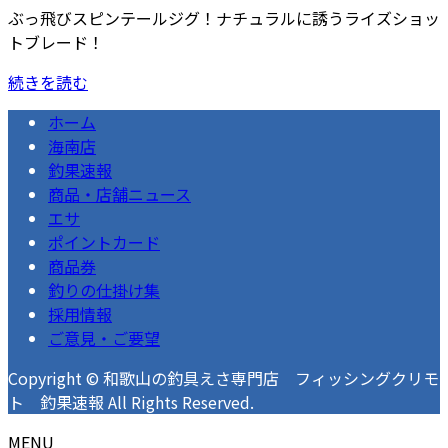
ぶっ飛びスピンテールジグ！ナチュラルに誘うライズショッ
トブレード！
続きを読む
ホーム
海南店
釣果速報
商品・店舗ニュース
エサ
ポイントカード
商品券
釣りの仕掛け集
採用情報
ご意見・ご要望
Copyright © 和歌山の釣具えさ専門店 フィッシングクリモ
ト 釣果速報 All Rights Reserved.
MENU