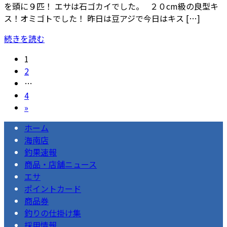
を頭に９匹！ エサは石ゴカイでした。 ２０cm級の良型キ
ス！オミゴトでした！ 昨日は豆アジで今日はキス […]
続きを読む
投
固
1
定
固
2
稿
ペ
定
…
の
ー
ペ
固
4
ジ
ー
定
»
ペ
ジ
ペ
ホーム
ー
ー
海南店
ジ
ジ
釣果速報
商品・店舗ニュース
送
エサ
り
ポイントカード
商品券
釣りの仕掛け集
採用情報