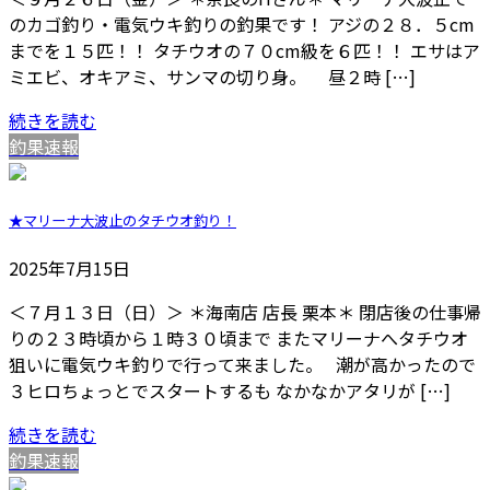
のカゴ釣り・電気ウキ釣りの釣果です！ アジの２８．５cm
までを１５匹！！ タチウオの７０cm級を６匹！！ エサはア
ミエビ、オキアミ、サンマの切り身。 昼２時 […]
続きを読む
釣果速報
★マリーナ大波止のタチウオ釣り！
2025年7月15日
＜７月１３日（日）＞ ＊海南店 店長 栗本＊ 閉店後の仕事帰
りの２３時頃から１時３０頃まで またマリーナへタチウオ
狙いに電気ウキ釣りで行って来ました。 潮が高かったので
３ヒロちょっとでスタートするも なかなかアタリが […]
続きを読む
釣果速報