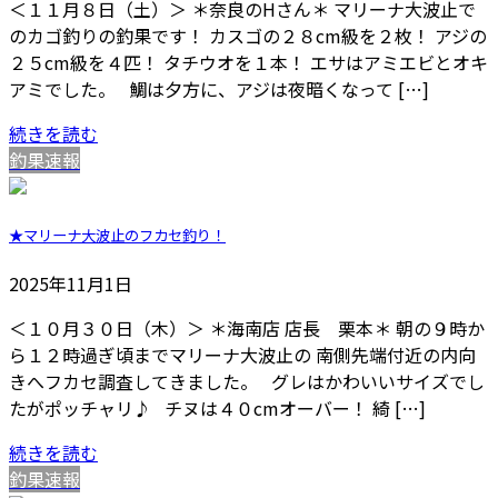
＜１１月８日（土）＞ ＊奈良のHさん＊ マリーナ大波止で
のカゴ釣りの釣果です！ カスゴの２８cm級を２枚！ アジの
２５cm級を４匹！ タチウオを１本！ エサはアミエビとオキ
アミでした。 鯛は夕方に、アジは夜暗くなって […]
続きを読む
釣果速報
★マリーナ大波止のフカセ釣り！
2025年11月1日
＜１０月３０日（木）＞ ＊海南店 店長 栗本＊ 朝の９時か
ら１２時過ぎ頃までマリーナ大波止の 南側先端付近の内向
きへフカセ調査してきました。 グレはかわいいサイズでし
たがポッチャリ♪ チヌは４０cmオーバー！ 綺 […]
続きを読む
釣果速報