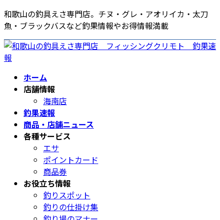
コ
ナ
和歌山の釣具えさ専門店。チヌ・グレ・アオリイカ・太刀
ン
ビ
魚・ブラックバスなど釣果情報やお得情報満載
テ
ゲ
ン
ー
ツ
シ
へ
ョ
ホーム
ス
ン
店舗情報
キ
に
海南店
ッ
移
釣果速報
プ
動
商品・店舗ニュース
各種サービス
エサ
ポイントカード
商品券
お役立ち情報
釣りスポット
釣りの仕掛け集
釣り場のマナー