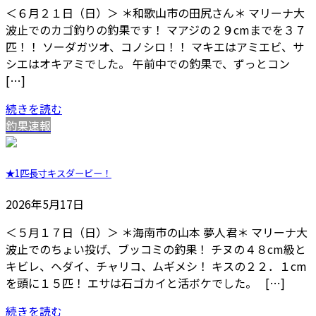
＜６月２１日（日）＞ ＊和歌山市の田尻さん＊ マリーナ大
波止でのカゴ釣りの釣果です！ マアジの２９cmまでを３７
匹！！ ソーダガツオ、コノシロ！！ マキエはアミエビ、サ
シエはオキアミでした。 午前中での釣果で、ずっとコン
[…]
続きを読む
釣果速報
★1匹長寸キスダービー！
2026年5月17日
＜５月１７日（日）＞ ＊海南市の山本 夢人君＊ マリーナ大
波止でのちょい投げ、ブッコミの釣果！ チヌの４８cm級と
キビレ、ヘダイ、チャリコ、ムギメシ！ キスの２２．１cm
を頭に１５匹！ エサは石ゴカイと活ボケでした。 […]
続きを読む